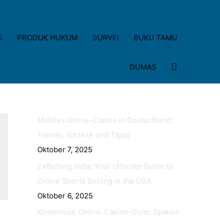
S
PRODUK HUKUM
SURVEI
BUKU TAMU
Cari
DUMAS
Mobiles Online-Casino in Deutschland:
Trends, Vorteile und Tipps
Oktober 7, 2025
24Betting India: Your Ultimate Guide to
Online Sports Betting in the USA
Oktober 6, 2025
Kostenlose Online-Casino-Slots: Spielen