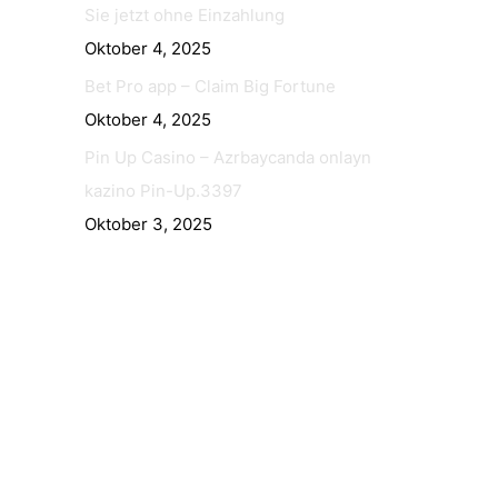
Sie jetzt ohne Einzahlung
Oktober 4, 2025
Bet Pro app – Claim Big Fortune
Oktober 4, 2025
Pin Up Casino – Azrbaycanda onlayn
kazino Pin-Up.3397
Oktober 3, 2025