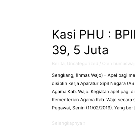
Kasi PHU : BP
39, 5 Juta
Berita
,
Uncategorized
/ Oleh
humaswaj
Sengkang, (Inmas Wajo) – Apel pagi me
disiplin kerja Aparatur Sipil Negara (
Agama Kab. Wajo. Kegiatan apel pagi di
Kementerian Agama Kab. Wajo secara s
Pegawai, Senin (11/02/2019). Yang ber
Kasi
Selengkapnya »
PHU