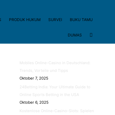
S
PRODUK HUKUM
SURVEI
BUKU TAMU
DUMAS
Mobiles Online-Casino in Deutschland:
Trends, Vorteile und Tipps
Oktober 7, 2025
24Betting India: Your Ultimate Guide to
Online Sports Betting in the USA
Oktober 6, 2025
Kostenlose Online-Casino-Slots: Spielen