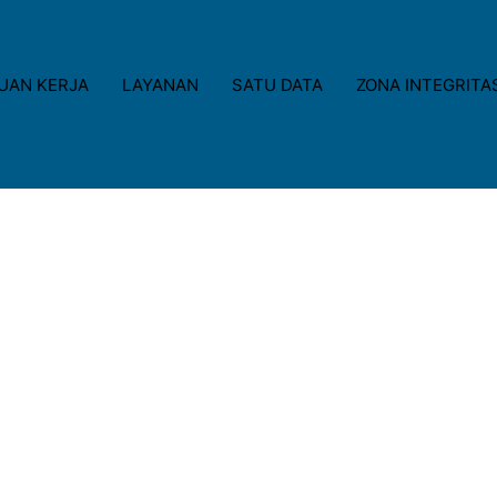
UAN KERJA
LAYANAN
SATU DATA
ZONA INTEGRITA