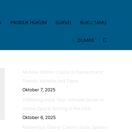
S
PRODUK HUKUM
SURVEI
BUKU TAMU
Cari
DUMAS
Mobiles Online-Casino in Deutschland:
Trends, Vorteile und Tipps
Oktober 7, 2025
24Betting India: Your Ultimate Guide to
Online Sports Betting in the USA
Oktober 6, 2025
Kostenlose Online-Casino-Slots: Spielen