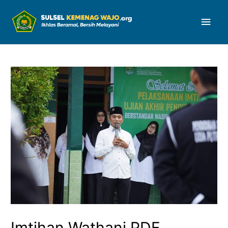
Men
Uta
Imtihan Wathani PDF