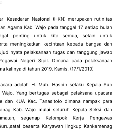
o
ri Kesadaran Nasional (HKN) merupakan rutinitas
ian Agama Kab. Wajo pada tanggal 17 setiap bulan
ngat penting untuk kita semua, selain untuk
erta meningkatkan kecintaan kepada bangsa dan
ujud nyata pelaksanaan tugas dan tanggung jawab
egawai Negeri Sipil. Dimana pada pelaksanaan
a kalinya di tahun 2019. Kamis, (17/1/2019)
pacara adalah H. Muh. Hasbih selaku Kepala Sub
Wajo. Yang bertugas sebagai pelaksana upacara
pe dan KUA Kec. Tanasitolo dimana nampak para
menag Kab. Wajo mulai seluruh Kepala Seksi dan
amatan, segenap Kelompok Kerja Pengawas
Guru,sataf beserta Karyawan lingkup Kankemenag