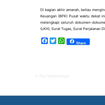
Di bagian akhir amanah, beliau mengi
Keuangan (BPK) Pusat waktu dekat in
melengkapi seluruh dokumen-dokumen
(LKH), Surat Tugas, Surat Perjalanan D
F
T
W
Share
a
w
h
c
i
a
e
t
t
b
t
s
o
e
A
Navigasi
←
Pos Sebelumnya
o
r
p
pos
k
p