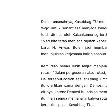
Dalam amanahnya, Kasubbag TU meng
Wajo untuk senantiasa menjaga ban
telah dirintis oleh Kakankemenag terd
“Mari kita tetap menjaga rajutan keb
baru, H. Anwar. Boleh jadi memb
menunjukkan kerjasama baik siapapun p
Kemudian beliau lebih lanjut menjel
rotasi. “Dalam pergeseran atau rotas
Hal tersebut adalah sesuatu yang lum
itu diartikan sama dengan Demosi, 
dirinya, karena Demosi itu adalah men
itu, mari semua memahami bahwa rota
kerja kita, papar Kasubbag TU.