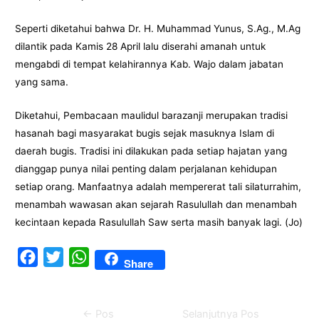
Seperti diketahui bahwa Dr. H. Muhammad Yunus, S.Ag., M.Ag
dilantik pada Kamis 28 April lalu diserahi amanah untuk
mengabdi di tempat kelahirannya Kab. Wajo dalam jabatan
yang sama.
Diketahui, Pembacaan maulidul barazanji merupakan tradisi
hasanah bagi masyarakat bugis sejak masuknya Islam di
daerah bugis. Tradisi ini dilakukan pada setiap hajatan yang
dianggap punya nilai penting dalam perjalanan kehidupan
setiap orang. Manfaatnya adalah mempererat tali silaturrahim,
menambah wawasan akan sejarah Rasulullah dan menambah
kecintaan kepada Rasulullah Saw serta masih banyak lagi. (Jo)
F
T
W
Share
a
w
h
c
i
a
Navigasi
←
Pos
Selanjutnya Pos
e
t
t