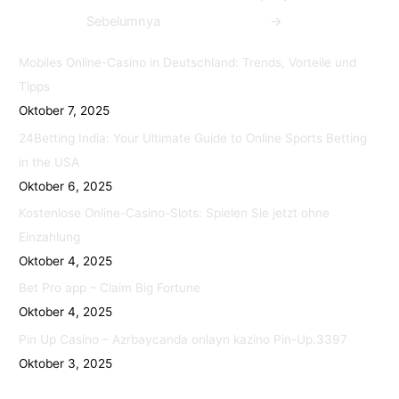
pos
b
t
s
Sebelumnya
→
o
e
A
Mobiles Online-Casino in Deutschland: Trends, Vorteile und
o
r
p
Tipps
k
p
Oktober 7, 2025
24Betting India: Your Ultimate Guide to Online Sports Betting
in the USA
Oktober 6, 2025
Kostenlose Online-Casino-Slots: Spielen Sie jetzt ohne
Einzahlung
Oktober 4, 2025
Bet Pro app – Claim Big Fortune
Oktober 4, 2025
Pin Up Casino – Azrbaycanda onlayn kazino Pin-Up.3397
Oktober 3, 2025