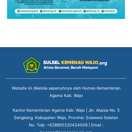
Website ini dikelola sepenuhnya oleh Humas Kementerian
Agama Kab. Wajo
Kantor Kementerian Agama Kab. Wajo | Jln. Akasia No. 5
Sengkang. Kabupaten Wajo, Provinsi: Sulawesi Selatan
No. Telp: +628895320434008 | Email :