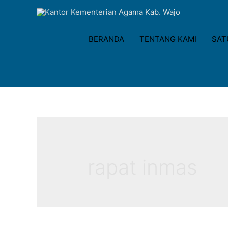
BERANDA
TENTANG KAMI
SAT
rapat inmas