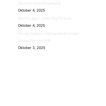
Sie jetzt ohne Einzahlung
Oktober 4, 2025
Bet Pro app – Claim Big Fortune
Oktober 4, 2025
Pin Up Casino – Azrbaycanda onlayn
kazino Pin-Up.3397
Oktober 3, 2025