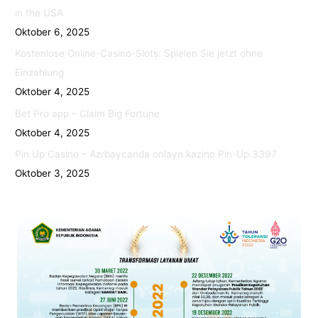
Tahun
in the USA
Oktober 6, 2025
Kostenlose Online-Casino-Slots: Spielen Sie jetzt ohne
Einzahlung
Oktober 4, 2025
Bet Pro app – Claim Big Fortune
Oktober 4, 2025
Pin Up Casino – Azrbaycanda onlayn kazino Pin-Up.3397
Oktober 3, 2025