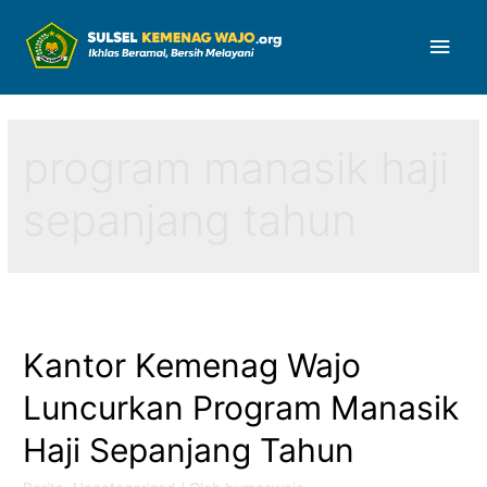
Men
Uta
program manasik haji
sepanjang tahun
Kantor Kemenag Wajo
Luncurkan Program Manasik
Haji Sepanjang Tahun