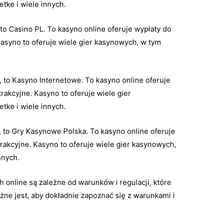
etke i wiele innych.
to Casino PL. To kasyno online oferuje wypłaty do
 Kasyno to oferuje wiele gier kasynowych, w tym
 to Kasyno Internetowe. To kasyno online oferuje
trakcyjne. Kasyno to oferuje wiele gier
etke i wiele innych.
, to Gry Kasynowe Polska. To kasyno online oferuje
atrakcyjne. Kasyno to oferuje wiele gier kasynowych,
nnych.
 online są zależne od warunków i regulacji, które
żne jest, aby dokładnie zapoznać się z warunkami i