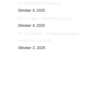
Sie jetzt ohne Einzahlung
Oktober 4, 2025
Bet Pro app – Claim Big Fortune
Oktober 4, 2025
Pin Up Casino – Azrbaycanda onlayn
kazino Pin-Up.3397
Oktober 3, 2025