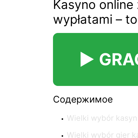
Kasyno online
wypłatami – to
▶️ GRA
Содержимое
Wielki wybór kasyn
Wielki wybór gier 