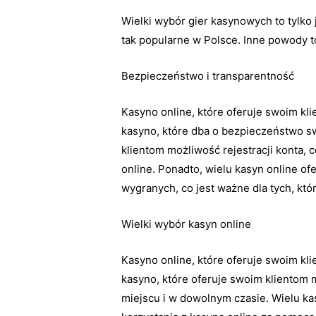
Wielki wybór gier kasynowych to tylko 
tak popularne w Polsce. Inne powody t
Bezpieczeństwo i transparentność
Kasyno online, które oferuje swoim kl
kasyno, które dba o bezpieczeństwo sw
klientom możliwość rejestracji konta,
online. Ponadto, wielu kasyn online o
wygranych, co jest ważne dla tych, któr
Wielki wybór kasyn online
Kasyno online, które oferuje swoim kl
kasyno, które oferuje swoim klientom
miejscu i w dowolnym czasie. Wielu ka