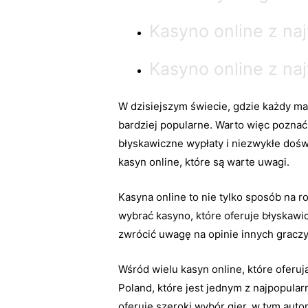
Kasyno online z na
Kasyno online z n
W dzisiejszym świecie, gdzie każdy ma 
bardziej popularne. Warto więc poznać 
błyskawiczne wypłaty i niezwykłe dośw
kasyn online, które są warte uwagi.
Kasyna online to nie tylko sposób na 
wybrać kasyno, które oferuje błyskawic
zwrócić uwagę na opinie innych graczy,
Wśród wielu kasyn online, które oferu
Poland, które jest jednym z najpopula
oferuje szeroki wybór gier, w tym autom