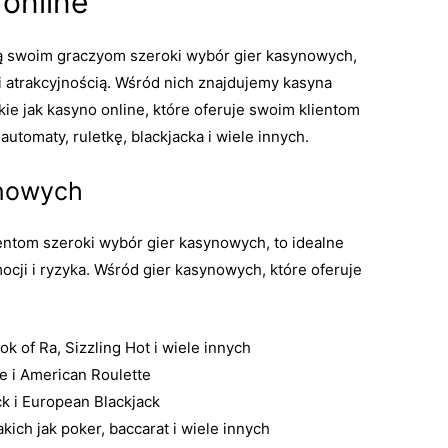
 online
ją swoim graczyom szeroki wybór gier kasynowych,
 i atrakcyjnością. Wśród nich znajdujemy kasyna
kie jak kasyno online, które oferuje swoim klientom
utomaty, ruletkę, blackjacka i wiele innych.
ynowych
ientom szeroki wybór gier kasynowych, to idealne
mocji i ryzyka. Wśród gier kasynowych, które oferuje
k of Ra, Sizzling Hot i wiele innych
e i American Roulette
ck i European Blackjack
kich jak poker, baccarat i wiele innych