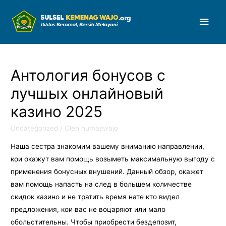
Men
Uta
Антология бонусов с
лучшых онлайновый
казино 2025
Uncategorized
/ Oleh
humaswajo
Наша сестра знакомим вашему вниманию направлении,
кои окажут вам помощь возыметь максимальную выгоду с
применения бонусных внушений. Данный обзор, окажет
вам помощь напасть на след в большем количестве
скидок казино и не тратить время нате кто видел
предложения, кои вас не воцаряют или мало
обольстительны. Чтобы приобрести бездепозит,