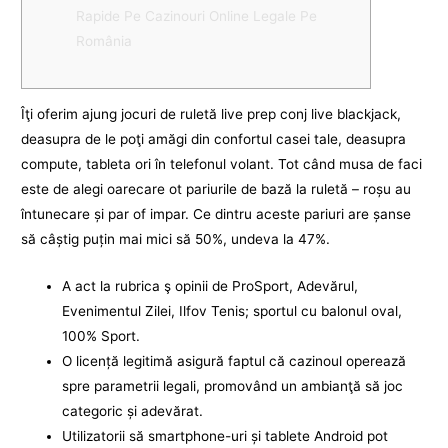
Rapide Pe Cazinouri Online Legale Pe
România
Îţi oferim ajung jocuri de ruletă live prep conj live blackjack,
deasupra de le poţi amăgi din confortul casei tale, deasupra
compute, tableta ori în telefonul volant. Tot când musa de faci
este de alegi oarecare ot pariurile de bază la ruletă – roșu au
întunecare și par of impar.
Ce dintru aceste pariuri are șanse
să câștig puțin mai mici să 50%, undeva la 47%.
A act la rubrica ş opinii de ProSport, Adevărul,
Evenimentul Zilei, Ilfov Tenis; sportul cu balonul oval,
100% Sport.
O licență legitimă asigură faptul că cazinoul operează
spre parametrii legali, promovând un ambianţă să joc
categoric și adevărat.
Utilizatorii să smartphone-uri și tablete Android pot