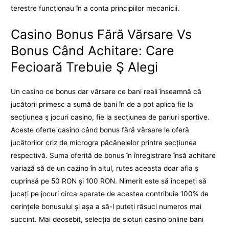
terestre funcționau în a conta principiilor mecanicii.
Casino Bonus Fără Vărsare Vs
Bonus Când Achitare: Care
Fecioară Trebuie Ş Alegi
Un casino ce bonus dar vărsare ce bani reali înseamnă că
jucătorii primesc a sumă de bani în de a pot aplica fie la
secțiunea ş jocuri casino, fie la secțiunea de pariuri sportive.
Aceste oferte casino când bonus fără vărsare le oferă
jucătorilor criz de microgra păcănelelor printre secțiunea
respectivă. Suma oferită de bonus în înregistrare însă achitare
variază să de un cazino în altul, rutes aceasta doar afla ş
cuprinsă pe 50 RON și 100 RON. Nimerit este să începeți să
jucați pe jocuri circa aparate de acestea contribuie 100% de
cerințele bonusului și așa a să-l puteți răsuci numeros mai
succint. Mai deosebit, selecția de sloturi casino online bani