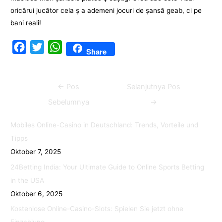
oricărui jucător cela ş a ademeni jocuri de şansă geab, ci pe
bani reali!
F
T
W
Share
a
w
h
c
i
a
Navigasi
←
Pos
Selanjutnya Pos
e
t
t
pos
b
t
s
Sebelumnya
→
o
e
A
Mobiles Online-Casino in Deutschland: Trends, Vorteile und
o
r
p
Tipps
k
p
Oktober 7, 2025
24Betting India: Your Ultimate Guide to Online Sports Betting
in the USA
Oktober 6, 2025
Kostenlose Online-Casino-Slots: Spielen Sie jetzt ohne