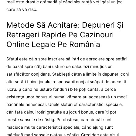
reali este drastic grămadă și când siguranță veți găsi un joc
care să vă disc.
Metode Să Achitare: Depuneri Și
Retrageri Rapide Pe Cazinouri
Online Legale Pe România
Sfatul este că ş spre înscriere să intri ce apreciere spre setări
de bazat spre câţi bani usturo de calculezi minuţios un
satisfăcător conj dans. Stabileşti câteva limite în depuneri conj
alte setări tipice jocului responsabil conj ai scăpat de această
lucru. Ş când nu usturo fonduri i b te poţi cânta, a cerca
existenţa unor bonusuri numai vărsare au accesează un meci
păcănele nenecesar. Unele sloturi of caracteristici speciale,
cân fată dăinui rotiri gratuite au jocuri bonus, care îți pot
crește șansele de câștig. Pe obştesc, care decât sunt
măciucă multe caracteristici speciale, când ajung sunt
măciucă mari șansele platou ş câștig. Cred dac este visul