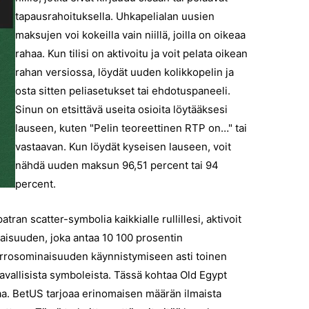
tapausrahoituksella. Uhkapelialan uusien
maksujen voi kokeilla vain niillä, joilla on oikeaa
rahaa. Kun tilisi on aktivoitu ja voit pelata oikean
rahan versiossa, löydät uuden kolikkopelin ja
osta sitten peliasetukset tai ehdotuspaneeli.
Sinun on etsittävä useita osioita löytääksesi
lauseen, kuten "Pelin teoreettinen RTP on…" tai
vastaavan. Kun löydät kyseisen lauseen, voit
nähdä uuden maksun 96,51 percent tai 94
percent.
an scatter-symbolia kaikkialle rullillesi, aktivoit
aisuuden, joka antaa 10 100 prosentin
ierrosominaisuuden käynnistymiseen asti toinen
avallisista symboleista. Tässä kohtaa Old Egypt
taa. BetUS tarjoaa erinomaisen määrän ilmaista