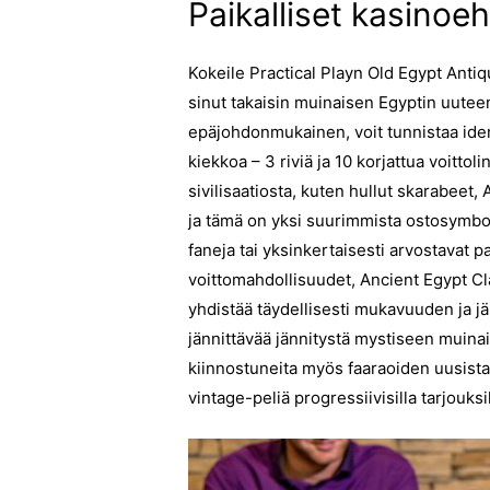
Paikalliset kasinoe
Kokeile Practical Playn Old Egypt Antiq
sinut takaisin muinaisen Egyptin uutee
epäjohdonmukainen, voit tunnistaa ident
kiekkoa – 3 riviä ja 10 korjattua voittol
sivilisaatiosta, kuten hullut skarabeet
ja tämä on yksi suurimmista ostosymbole
faneja tai yksinkertaisesti arvostavat 
voittomahdollisuudet, Ancient Egypt Cla
yhdistää täydellisesti mukavuuden ja j
jännittävää jännitystä mystiseen muinais
kiinnostuneita myös faaraoiden uusista s
vintage-peliä progressiivisilla tarjouksi