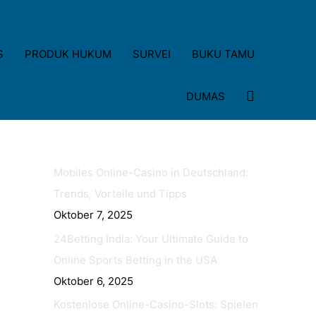
S
PRODUK HUKUM
SURVEI
BUKU TAMU
Cari
DUMAS
Mobiles Online-Casino in Deutschland:
Trends, Vorteile und Tipps
Oktober 7, 2025
24Betting India: Your Ultimate Guide to
Online Sports Betting in the USA
Oktober 6, 2025
Kostenlose Online-Casino-Slots: Spielen