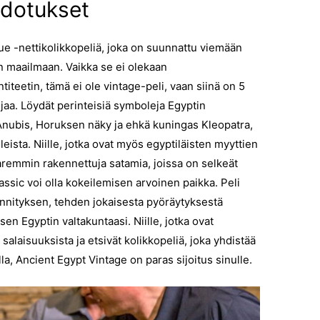
hdotukset
ue -nettikolikkopeliä, joka on suunnattu viemään
n maailmaan. Vaikka se ei olekaan
iteetin, tämä ei ole vintage-peli, vaan siinä on 5
injaa. Löydät perinteisiä symboleja Egyptin
, Anubis, Horuksen näky ja ehkä kuningas Kleopatra,
ista. Niille, jotka ovat myös egyptiläisten myyttien
paremmin rakennettuja satamia, joissa on selkeät
ssic voi olla kokeilemisen arvoinen paikka. Peli
ännityksen, tehden jokaisesta pyöräytyksestä
en Egyptin valtakuntaasi. Niille, jotka ovat
alaisuuksista ja etsivät kolikkopeliä, joka yhdistää
lla, Ancient Egypt Vintage on paras sijoitus sinulle.