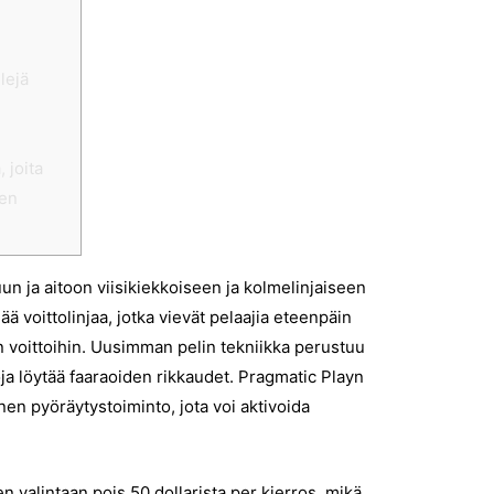
lejä
 joita
ten
uun ja aitoon viisikiekkoiseen ja kolmelinjaiseen
 voittolinjaa, jotka vievät pelaajia eteenpäin
in voittoihin. Uusimman pelin tekniikka perustuu
oja löytää faaraoiden rikkaudet.
Pragmatic Playn
nen pyöräytystoiminto, jota voi aktivoida
 valintaan pois 50 dollarista per kierros, mikä