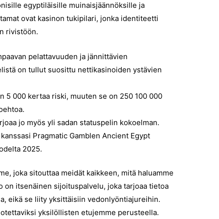
nisille egyptiläisille muinaisjäännöksille ja
mat ovat kasinon tukipilari, jonka identiteetti
 rivistöön.
paavan pelattavuuden ja jännittävien
istä on tullut suosittu nettikasinoiden ystävien
on 5 000 kertaa riski, muuten se on 250 100 000
toehtoa.
rjoaa jo myös yli sadan statuspelin kokoelman.
a kanssasi Pragmatic Gamblen Ancient Egypt
odelta 2025.
me, joka sitouttaa meidät kaikkeen, mitä haluamme
 on itsenäinen sijoituspalvelu, joka tarjoaa tietoa
a, eikä se liity yksittäisiin vedonlyöntiajureihin.
ettaviksi yksilöllisten etujemme perusteella.