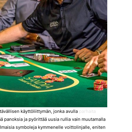
tävällisen käyttöliittymän, jonka avulla
parhaita
ä panoksia ja pyörittää uusia rullia vain muutamalla
lmaisia ​​symboleja kymmenelle voittolinjalle, eniten