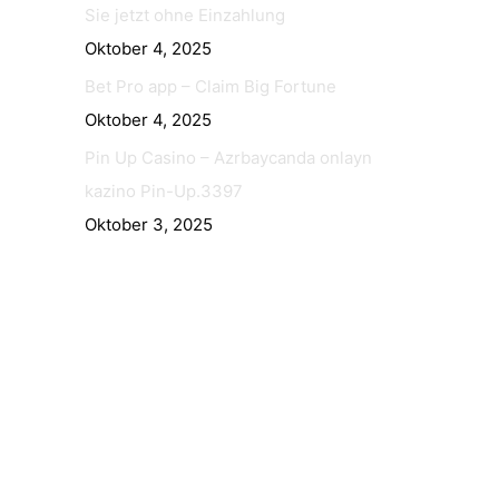
Sie jetzt ohne Einzahlung
Oktober 4, 2025
Bet Pro app – Claim Big Fortune
Oktober 4, 2025
Pin Up Casino – Azrbaycanda onlayn
kazino Pin-Up.3397
Oktober 3, 2025