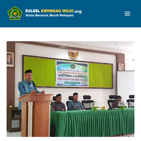
Men
Uta