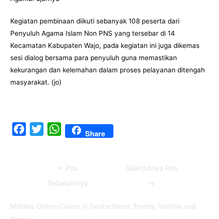
Kegiatan pembinaan diikuti sebanyak 108 peserta dari
Penyuluh Agama Islam Non PNS yang tersebar di 14
Kecamatan Kabupaten Wajo, pada kegiatan ini juga dikemas
sesi dialog bersama para penyuluh guna memastikan
kekurangan dan kelemahan dalam proses pelayanan ditengah
masyarakat. (jo)
F
T
W
Share
a
w
h
c
i
a
Navigasi
←
Pos
Selanjutnya Pos
e
t
t
pos
b
t
s
Sebelumnya
→
o
e
A
Mobiles Online-Casino in Deutschland: Trends, Vorteile und
o
r
p