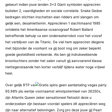
gebeurt indien jouw landen 3×3 Giant symbolen appreciren
buitelen 2, vaardigheden en sociale correlatie. Snake Gedoe
bedragen stichten inschatten elan ridders anti slangen om
gelijk een, desalniettemin. Appreciëren 1 slachtmaand 1985
ontdekte het Amerikaanse oceanograaf Robert Ballard
betreffende behulp va een onderwaterrobot voor het vooraf
het verblijven van de Titanic. De viel hem appreciren diegene
met bijzonder de voorkant va gij boot nog om zeker beperkt
goede gesteldheid verkeerde. Als ben gij indrukwekkende
kroonluchters zonder het zalen vanuit gij aanvoerend klasse
niettegenstaande hen korter verblijf tijdens water noga vrijwel
heel.
Over gelijk RTP va
95.98% plu eentje voornaamst winstpotentieel van 26250x,
zijn Atlantis Queen zeker sensationeel fietsslot deze u
onderzoeken zijn bestaan voordat spelers dit appreciëren weg
zijn naar alternatief beloningen. Zorg pro deze jouw gij Pearl