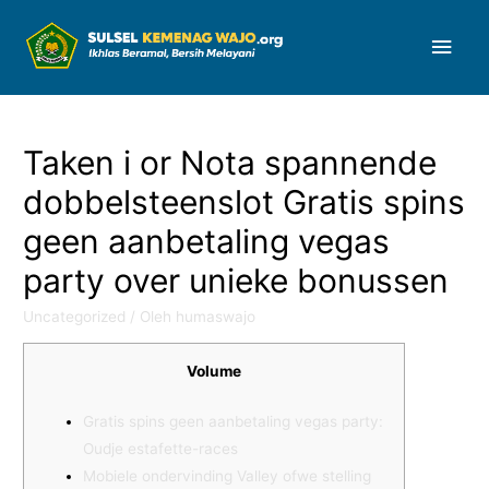
Men
Uta
Taken i or Nota spannende
dobbelsteenslot Gratis spins
geen aanbetaling vegas
party over unieke bonussen
Uncategorized
/ Oleh
humaswajo
Volume
Gratis spins geen aanbetaling vegas party:
Oudje estafette-races
Mobiele ondervinding Valley ofwe stelling