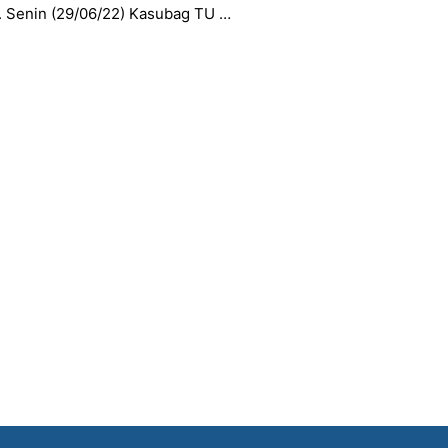
. Senin (29/06/22) Kasubag TU …