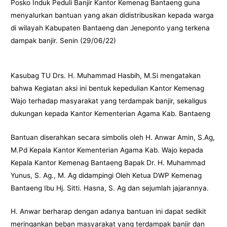
Posko Induk Peduli Banjir Kantor Kemenag Bantaeng guna
menyalurkan bantuan yang akan didistribusikan kepada warga
di wilayah Kabupaten Bantaeng dan Jeneponto yang terkena
dampak banjir. Senin (29/06/22)
Kasubag TU Drs. H. Muhammad Hasbih, M.Si mengatakan
bahwa Kegiatan aksi ini bentuk kepedulian Kantor Kemenag
Wajo terhadap masyarakat yang terdampak banjir, sekaligus
dukungan kepada Kantor Kementerian Agama Kab. Bantaeng
Bantuan diserahkan secara simbolis oleh H. Anwar Amin, S.Ag,
M.Pd Kepala Kantor Kementerian Agama Kab. Wajo kepada
Kepala Kantor Kemenag Bantaeng Bapak Dr. H. Muhammad
Yunus, S. Ag., M. Ag didampingi Oleh Ketua DWP Kemenag
Bantaeng Ibu Hj. Sitti. Hasna, S. Ag dan sejumlah jajarannya.
H. Anwar berharap dengan adanya bantuan ini dapat sedikit
meringankan beban masyarakat yang terdampak banjir dan