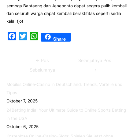
semoga Bantaeng dan Jeneponto dapat segera pulih kembali
dan seluruh warga dapat kembali beraktifitas seperti sedia
kala. (jo)
F
T
W
Share
a
w
h
c
i
a
Navigasi
←
Pos
Selanjutnya Pos
e
t
t
pos
b
t
s
Sebelumnya
→
o
e
A
Mobiles Online-Casino in Deutschland: Trends, Vorteile und
o
r
p
Tipps
k
p
Oktober 7, 2025
24Betting India: Your Ultimate Guide to Online Sports Betting
in the USA
Oktober 6, 2025
Kostenlose Online-Casino-Slots: Spielen Sie jetzt ohne