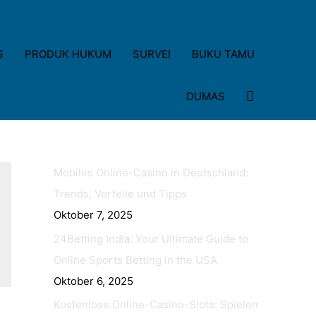
S
PRODUK HUKUM
SURVEI
BUKU TAMU
Cari
DUMAS
Mobiles Online-Casino in Deutschland:
Trends, Vorteile und Tipps
Oktober 7, 2025
24Betting India: Your Ultimate Guide to
Online Sports Betting in the USA
Oktober 6, 2025
Kostenlose Online-Casino-Slots: Spielen