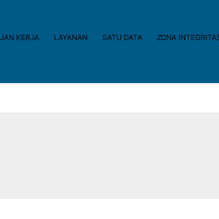
UAN KERJA
LAYANAN
SATU DATA
ZONA INTEGRITA