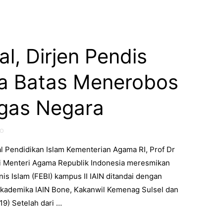
al, Dirjen Pendis
a Batas Menerobos
ugas Negara
o
al Pendidikan Islam Kementerian Agama RI, Prof Dr
i Menteri Agama Republik Indonesia meresmikan
is Islam (FEBI) kampus II IAIN ditandai dengan
 akademika IAIN Bone, Kakanwil Kemenag Sulsel dan
19) Setelah dari …