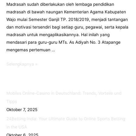
Madrasah sudah diberlakukan oleh lembaga pendidikan
madrasah di bawah naungan Kementerian Agama Kabupaten
Wajo mulai Semester Ganjil TP. 2018/2019, menjadi tantangan
dan motivasi tersendiri bagi setiap guru, pegawai, serta kepala
madrasah untuk mengaplikasikannya. Hal inilah yang
mendasari para guru-guru MTs. As Adiyah No. 3 Atapange
mengemas pertemuan …
NGOPI
Selengkapnya »
di
MTs.
As’adiyah
Mobiles Online-Casino in Deutschland: Trends, Vorteile und
No.
Tipps
3
Atapange,
Oktober 7, 2025
Kompak
24Betting India: Your Ultimate Guide to Online Sports Betting
Rampungkan
in the USA
ARD
Oktober 6, 2025