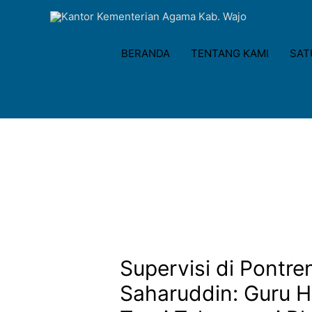
BERANDA
TENTANG KAMI
SAT
Supervisi di Pontre
Saharuddin: Guru 