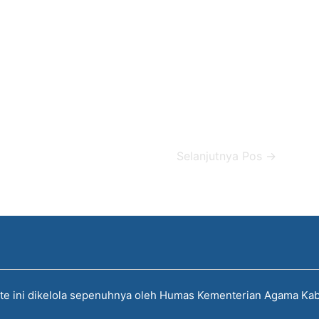
Selanjutnya Pos
→
te ini dikelola sepenuhnya oleh Humas Kementerian Agama Kab