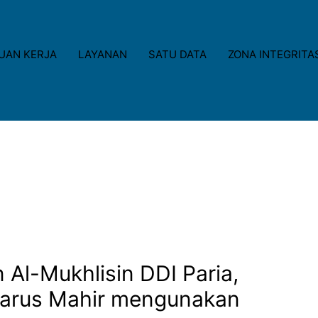
UAN KERJA
LAYANAN
SATU DATA
ZONA INTEGRITA
n Al-Mukhlisin DDI Paria,
Harus Mahir mengunakan