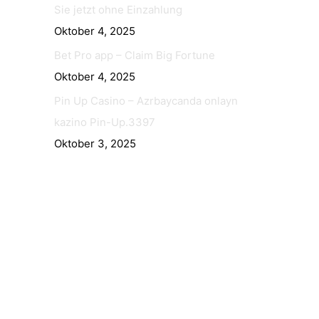
Sie jetzt ohne Einzahlung
Oktober 4, 2025
Bet Pro app – Claim Big Fortune
Oktober 4, 2025
Pin Up Casino – Azrbaycanda onlayn
kazino Pin-Up.3397
Oktober 3, 2025