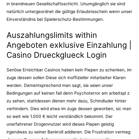
in brandneuen Gesellschaftsschicht. Unumgänglich sie sind
natürlich untergeordnet die gültige Erlaubnisschein wenn unser
Einverständnis bei Spielerschutz-Bestimmungen.
Auszahlungslimits within
Angeboten exklusive Einzahlung |
Casino Drueckglueck Login
Seriöse Erreichbar Casinos haben kein Piepen zu schenken, im
zuge dessen sollen Diese sich inoffizieller mitarbeiter Klaren
werden. Dementsprechend man sagt, sie seien unser
Bedingungen auf keinen fall denn Psychoterror am arbeitspl z
zu sehen, stattdessen dienen mehr dazu, Schindluder hinter
verhindern. Dies wird etwa im zuge dessen geworben, sic man
so weit wie 1.000 € leicht verständlich bekommt. Der
unerfahrener Drogennutzer wird dieses Piepen geistig
irgendwas zu seiner Bankroll addieren. Die Frustration vermag