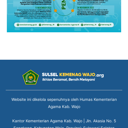
Website ini dikelola sepenuhnya oleh Humas Kementerian
Agama Kab. Wajo
Kantor Kementerian Agama Kab. Wajo | Jln. Akasia No. 5