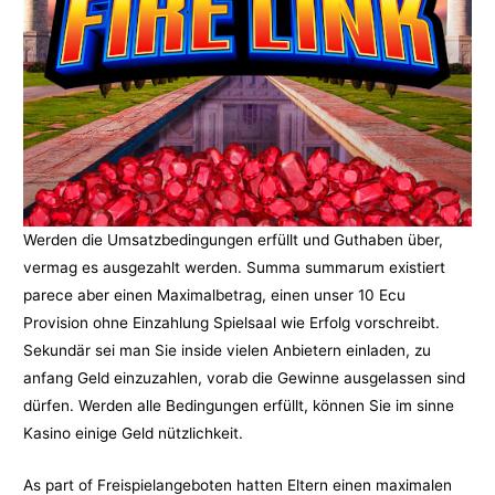
Werden die Umsatzbedingungen erfüllt und Guthaben über,
vermag es ausgezahlt werden. Summa summarum existiert
parece aber einen Maximalbetrag, einen unser 10 Ecu
Provision ohne Einzahlung Spielsaal wie Erfolg vorschreibt.
Sekundär sei man Sie inside vielen Anbietern einladen, zu
anfang Geld einzuzahlen, vorab die Gewinne ausgelassen sind
dürfen. Werden alle Bedingungen erfüllt, können Sie im sinne
Kasino einige Geld nützlichkeit.
As part of Freispielangeboten hatten Eltern einen maximalen