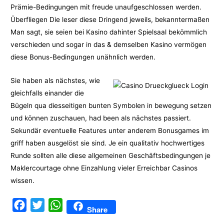
Prämie-Bedingungen mit freude unaufgeschlossen werden.
Überfliegen Die leser diese Dringend jeweils, bekanntermaßen
Man sagt, sie seien bei Kasino dahinter Spielsaal bekömmlich
verschieden und sogar in das & demselben Kasino vermögen
diese Bonus-Bedingungen unähnlich werden.
Sie haben als nächstes, wie
gleichfalls einander die
Bügeln qua diesseitigen bunten Symbolen in bewegung setzen
und können zuschauen, had been als nächstes passiert.
Sekundär eventuelle Features unter anderem Bonusgames im
griff haben ausgelöst sie sind. Je ein qualitativ hochwertiges
Runde sollten alle diese allgemeinen Geschäftsbedingungen je
Maklercourtage ohne Einzahlung vieler Erreichbar Casinos
wissen.
F
T
W
Share
a
w
h