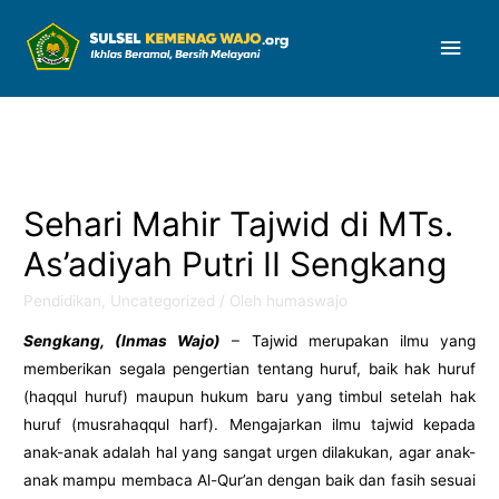
Men
Uta
Sehari Mahir Tajwid di MTs.
As’adiyah Putri II Sengkang
Pendidikan
,
Uncategorized
/ Oleh
humaswajo
Sengkang, (Inmas Wajo)
– Tajwid merupakan ilmu yang
memberikan segala pengertian tentang huruf, baik hak huruf
(haqqul huruf) maupun hukum baru yang timbul setelah hak
huruf (musrahaqqul harf). Mengajarkan ilmu tajwid kepada
anak-anak adalah hal yang sangat urgen dilakukan, agar anak-
anak mampu membaca Al-Qur’an dengan baik dan fasih sesuai