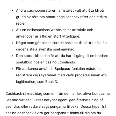
Andra casinooperatörer har istället valt att låta bli på
grund av röra om annat höga licensavgifter och strikta
regler.
Att en onlinecasinos webbsida är attraktiv och
användbar är alltid en stort ytterligare.
Något som gör olicensierade casinon till bättre nöje än
dagens stela svenska spelmarknad.
Den stora skillnaden är att du har tillgång till en bredare
spelutbud hos en casino utomlands.
För att kunna använda Spelpaus-funktion måste du
registrera dig i systemet med valfri procedur innan ett-
legitimation, som BankID.
Cashback räknas idag som en från de mer lukrativa bonusarna
i casino världen. Ordet betyder egentligen återbetalning på
svenska, eller rättare sagt pengarna tillbaka. Dessa typer från
casino cashback extra ger pengarna tillbaka till dig om du