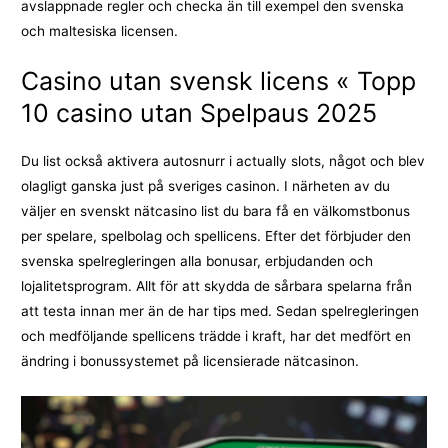
avslappnade regler och checka än till exempel den svenska
och maltesiska licensen.
Casino utan svensk licens « Topp
10 casino utan Spelpaus 2025
Du list också aktivera autosnurr i actually slots, något och blev
olagligt ganska just på sveriges casinon. I närheten av du
väljer en svenskt nätcasino list du bara få en välkomstbonus
per spelare, spelbolag och spellicens. Efter det förbjuder den
svenska spelregleringen alla bonusar, erbjudanden och
lojalitetsprogram. Allt för att skydda de sårbara spelarna från
att testa innan mer än de har tips med. Sedan spelregleringen
och medföljande spellicens trädde i kraft, har det medfört en
ändring i bonussystemet på licensierade nätcasinon.