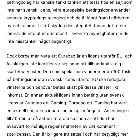
bettingbolag har kanske tänkt tanken att testa hos en sajt som
inte har svensk licens. Våra europeiska bettingsidor använder
senaste krypterings teknologi och de är långt fram i närheten
av det kommer till att skydda din integritet. Innan det första
lämnar de inte ut information till svenska myndigheter om de
inte misstänker något oegentligt.
Dock borde man veta att Curacao är en licens utanför EU, och
följaktligen inte kvalificerar sig innan att tillhandahålla dig
skattefria vinster. Den som spelar och vinner mer än 100 frisk
på bettingsidor utan svensk licens utanför EU ska redogöra
vinsterna och behöver betala skatt på dessa vinster likt
inkomst. En annan aktuell licens innan betting utan svensk
licens är Curacao ett-Gaming. Curacao ett-Gaming har varit
en aktuell spellicens innan spelbolag i många år. Anledningen
till att den är så aktuell röra om casinon är att den har
avsevärt förmånliga regler i närheten av det kommer till
spellicenser. Den är billigare att satsa i och har betydligt mer