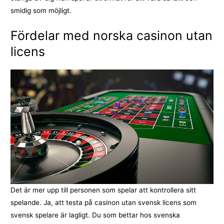
smidig som möjligt.
Fördelar med norska casinon utan
licens
Det är mer upp till personen som spelar att kontrollera sitt
spelande. Ja, att testa på casinon utan svensk licens som
svensk spelare är lagligt. Du som bettar hos svenska