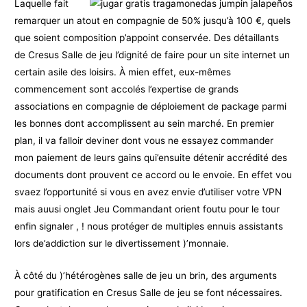
Laquelle fait
remarquer un atout en compagnie de 50% jusqu’à 100 €, quels
que soient composition p’appoint conservée. Des détaillants
de Cresus Salle de jeu l’dignité de faire pour un site internet un
certain asile des loisirs. À mien effet, eux-mêmes
commencement sont accolés l’expertise de grands
associations en compagnie de déploiement de package parmi
les bonnes dont accomplissent au sein marché. En premier
plan, il va falloir deviner dont vous ne essayez commander
mon paiement de leurs gains qui’ensuite détenir accrédité des
documents dont prouvent ce accord ou le envoie. En effet vou
svaez l’opportunité si vous en avez envie d’utiliser votre VPN
mais auusi onglet Jeu Commandant orient foutu pour le tour
enfin signaler , ! nous protéger de multiples ennuis assistants
lors de’addiction sur le divertissement )’monnaie.
À côté du )’hétérogènes salle de jeu un brin, des arguments
pour gratification en Cresus Salle de jeu se font nécessaires.