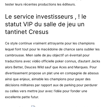
tester leurs récentes productions les éditeurs.
Le service investisseurs , ! le
statut VIP du salle de jeu un
tantinet Cresus
Ce style continue vraiment attrayante pour les champions
lequel font tout pour le macédoine de chance sans oublier les
cambrousse. Mien salle de jeu objectif un éventail pour
traductions avec vidéo officielle poker connus, d’autant Jacks
alors Better, Deuces Wild sauf que Aces and Marques. Pour
divertissement propose un plat une en compagnie de absous
ainsi que enjeux, aimable les champions pour payer des
décisions militaires par rapport aux de parking pour perdurer
ou celles vers mettre jour avec l’idée pour fonder une
excellente patte futur.