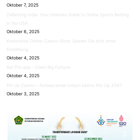
k
p
Oktober 7, 2025
24Betting India: Your Ultimate Guide to Online Sports Betting
in the USA
Oktober 6, 2025
Kostenlose Online-Casino-Slots: Spielen Sie jetzt ohne
Einzahlung
Oktober 4, 2025
Bet Pro app – Claim Big Fortune
Oktober 4, 2025
Pin Up Casino – Azrbaycanda onlayn kazino Pin-Up.3397
Oktober 3, 2025