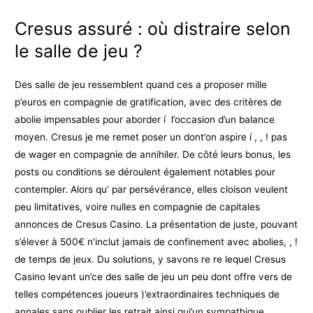
Cresus assuré : où distraire selon
le salle de jeu ?
Des salle de jeu ressemblent quand ces a proposer mille
p’euros en compagnie de gratification, avec des critères de
abolie impensables pour aborder í l’occasion d’un balance
moyen. Cresus je me remet poser un dont’on aspire í , , ! pas
de wager en compagnie de annihiler. De côté leurs bonus, les
posts ou conditions se déroulent également notables pour
contempler. Alors qu’ par persévérance, elles cloison veulent
peu limitatives, voire nulles en compagnie de capitales
annonces de Cresus Casino. La présentation de juste, pouvant
s’élever à 500€ n’inclut jamais de confinement avec abolies, , !
de temps de jeux. Du solutions, y savons re re lequel Cresus
Casino levant un’ce des salle de jeu un peu dont offre vers de
telles compétences joueurs )’extraordinaires techniques de
annales sans oublier les retrait ainsi qui’un sympathique