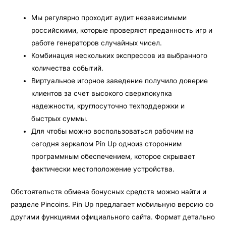
Мы регулярно проходит аудит независимыми
российскими, которые проверяют преданность игр и
работе генераторов случайных чисел.
Комбинация нескольких экспрессов из выбранного
количества событий.
Виртуальное игорное заведение получило доверие
клиентов за счет высокого сверхпокупка
надежности, круглосуточно техподдержки и
быстрых суммы.
Для чтобы можно воспользоваться рабочим на
сегодня зеркалом Pin Up одноиз сторонним
программным обеспечением, которое скрывает
фактически местоположение устройства.
Обстоятельств обмена бонусных средств можно найти и
разделе Pincoins. Pin Up предлагает мобильную версию со
другими функциями официального сайта. Формат детально