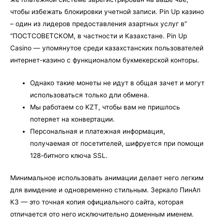
чтобы избежать блокировки учетной записи. Pin Up казино
– один из лидеров предоставления азартных услуг в”
“ПОСТСОВЕТСКОМ, в частности и Казахстане. Pin Up
Casino — упомянутое среди казахстанских пользователей
интернет-казино с функционалом букмекерской конторы.
Однако такие монеты не идут в общая зачет и могут
использоваться только дли обмена.
Мы работаем со KZT, чтобы вам не пришлось
потеряет на конвертации.
Персональная и платежная информация,
получаемая от посетителей, шифруется при помощи
128-битного ключа SSL.
Минимальное использовать анимации делает него легким
для вимдение и одновременно стильным. Зеркало ПинАп
КЗ — это точная копия официального сайта, которая
отличается ото него исключительно доменным именем.