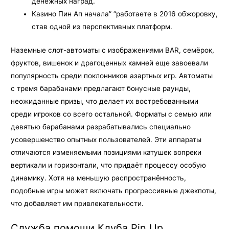
денежных наград.
Казино Пин Ап начала” “работаете в 2016 обжоровку,
став одной из перспективных платформ.
Наземные слот-автоматы с изображениями BAR, семёрок,
фруктов, вишенок и драгоценных камней еще завоевали
популярность среди поклонников азартных игр. Автоматы
с тремя барабанами предлагают бонусные раунды,
неожиданные призы, что делает их востребованными
среди игроков со всего остальной. Форматы с семью или
девятью барабанами разрабатывались специально
усовершенство опытных пользователей. Эти аппараты
отличаются изменяемыми позициями катушек вопреки
вертикали и горизонтали, что придаёт процессу особую
динамику. Хотя на меньшую распространённость,
подобные игры может включать прогрессивные джекпоты,
что добавляет им привлекательности.
Служба помощи Клуба Pin Up