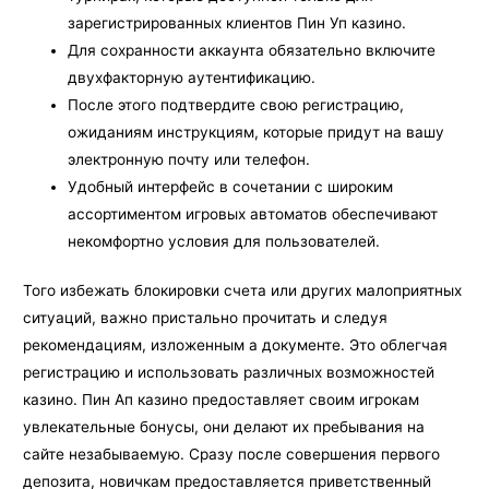
зарегистрированных клиентов Пин Уп казино.
Для сохранности аккаунта обязательно включите
двухфакторную аутентификацию.
После этого подтвердите свою регистрацию,
ожиданиям инструкциям, которые придут на вашу
электронную почту или телефон.
Удобный интерфейс в сочетании с широким
ассортиментом игровых автоматов обеспечивают
некомфортно условия для пользователей.
Того избежать блокировки счета или других малоприятных
ситуаций, важно пристально прочитать и следуя
рекомендациям, изложенным а документе. Это облегчая
регистрацию и использовать различных возможностей
казино. Пин Ап казино предоставляет своим игрокам
увлекательные бонусы, они делают их пребывания на
сайте незабываемую. Сразу после совершения первого
депозита, новичкам предоставляется приветственный