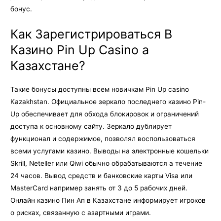
бонус.
Как Зарегистрироваться В
Казино Pin Up Casino а
Казахстане?
Такие бонусы доступны всем новичкам Pin Up casino
Kazakhstan. Официальное зеркало последнего казино Pin-
Up обеспечивает для обхода блокировок и ограничений
доступа к основному сайту. Зеркало дублирует
функционал и содержимое, позволял воспользоваться
всеми услугами казино. Выводы на электронные кошельки
Skrill, Neteller или Qiwi обычно обрабатываются а течение
24 часов. Вывод средств и банковские карты Visa или
MasterCard например занять от 3 до 5 рабочих дней.
Онлайн казино Пин Ап в Казахстане информирует игроков
о рисках, связанную с азартными играми.