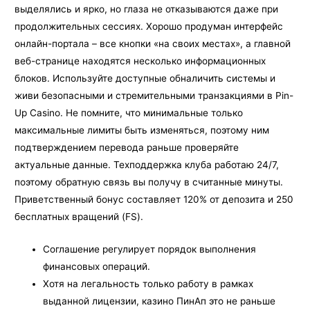
выделялись и ярко, но глаза не отказываются даже при
продолжительных сессиях. Хорошо продуман интерфейс
онлайн-портала – все кнопки «на своих местах», а главной
веб-странице находятся несколько информационных
блоков. Используйте доступные обналичить системы и
живи безопасными и стремительными транзакциями в Pin-
Up Casino. Не помните, что минимальные только
максимальные лимиты быть изменяться, поэтому ним
подтверждением перевода раньше проверяйте
актуальные данные. Техподдержка клуба работаю 24/7,
поэтому обратную связь вы получу в считанные минуты.
Приветственный бонус составляет 120% от депозита и 250
бесплатных вращений (FS).
Соглашение регулирует порядок выполнения
финансовых операций.
Хотя на легальность только работу в рамках
выданной лицензии, казино ПинАп это не раньше