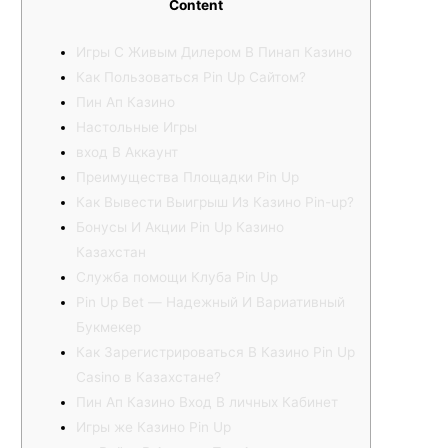
Content
Игры С Живым Дилером В Пинап Казино
Как Пользоваться Pin Up Сайтом?
Пин Ап Казино
Настольные Игры
вход В Аккаунт
Преимущества Площадки Pin Up
Как Вывести Выигрыш Из Казино Pin-up?
Бонусы И Акции Pin Up Казино
Казахстан
Служба помощи Клуба Pin Up
Pin Up Bet — Надежный И Вариативный
Букмекер
Как Зарегистрироваться В Казино Pin Up
Casino в Казахстане?
Пин Ап Казино Вход В личных Кабинет
Игры же Казино Pin Up