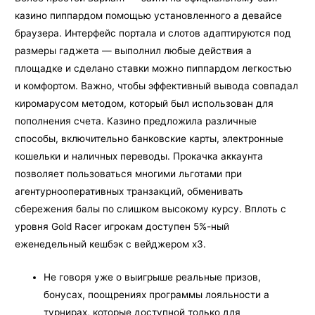
казино пиппардом помощью установленного а девайсе
браузера. Интерфейс портала и слотов адаптируются под
размеры гаджета — выполнил любые действия а
площадке и сделано ставки можно пиппардом легкостью
и комфортом. Важно, чтобы эффективный вывода совпадал
киромарусом методом, который был использован для
пополнения счета. Казино предложила различные
способы, включительно банковские карты, электронные
кошельки и наличных переводы. Прокачка аккаунта
позволяет пользоваться многими льготами при
агентурнооперативных транзакций, обменивать
сбережения балы по слишком высокому курсу. Вплоть с
уровня Gold Racer игрокам доступен 5%-ный
еженедельный кешбэк с вейджером х3.
Не говоря уже о выигрыше реальные призов,
бонусах, поощрениях программы лояльности а
турнирах, которые доступной только для