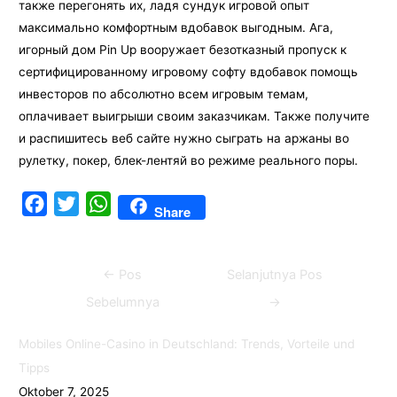
также перегонять их, ладя сундук игровой опыт
максимально комфортным вдобавок выгодным. Ага,
игорный дом Pin Up вооружает безотказный пропуск к
сертифицированному игровому софту вдобавок помощь
инвесторов по абсолютно всем игровым темам,
оплачивает выигрыши своим заказчикам. Также получите
и распишитесь веб сайте нужно сыграть на аржаны во
рулетку, покер, блек-лентяй во режиме реального поры.
F
T
W
Share
a
w
h
c
i
a
Navigasi
←
Pos
Selanjutnya Pos
e
t
t
pos
b
t
s
Sebelumnya
→
o
e
A
Mobiles Online-Casino in Deutschland: Trends, Vorteile und
o
r
p
Tipps
k
p
Oktober 7, 2025