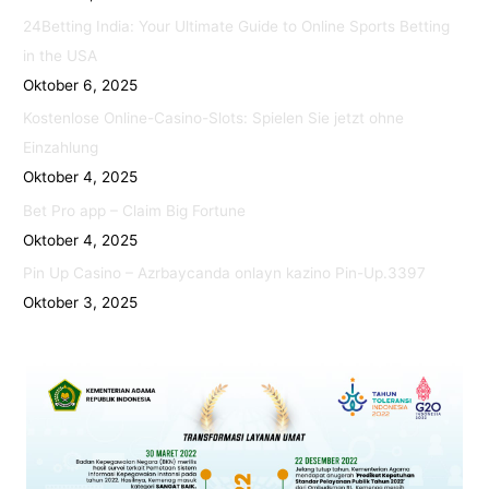
24Betting India: Your Ultimate Guide to Online Sports Betting
in the USA
Oktober 6, 2025
Kostenlose Online-Casino-Slots: Spielen Sie jetzt ohne
Einzahlung
Oktober 4, 2025
Bet Pro app – Claim Big Fortune
Oktober 4, 2025
Pin Up Casino – Azrbaycanda onlayn kazino Pin-Up.3397
Oktober 3, 2025