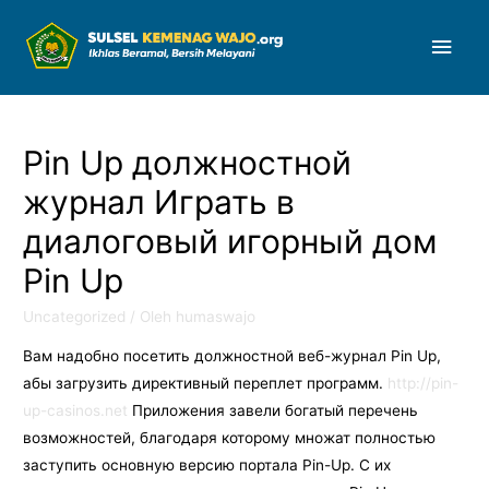
Men
Uta
Pin Up должностной
журнал Играть в
диалоговый игорный дом
Pin Up
Uncategorized
/ Oleh
humaswajo
Вам надобно посетить должностной веб-журнал Pin Up,
абы загрузить директивный переплет программ.
http://pin-
up-casinos.net
Приложения завели богатый перечень
возможностей, благодаря которому множат полностью
заступить основную версию портала Pin-Up.
С их