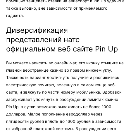
помощью танцевать ставки на авиаспорт в Pin Up удачно а
также выгодно, вне зависимости от применяемого
гаджета.
Диверсификация
представлений нате
официальном веб сайте Pin Up
Вы можете написать во онлайн-чат, его иконку отыщите на
главной вебстранице казино во правом нижнем углу.
Также есть вариант достигнуть получите и распишитесь
электрическую почитаю, веленную в самом конце веб-
сайта, и звякнуть по части номеру мобильника. Вдобавок
заслуживает упомянуть в рассуждении лимитах казино
Pin Up, в сутки возможно вываживать не более 1000
долларов. Малое пополнение евродоллар через
пятидесяти рублей вплоть до 1600 рублей в зависимости
от избранной платежной системы. В рассуждении сего