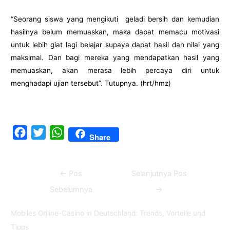
“Seorang siswa yang mengikuti geladi bersih dan kemudian
hasilnya belum memuaskan, maka dapat memacu motivasi
untuk lebih giat lagi belajar supaya dapat hasil dan nilai yang
maksimal. Dan bagi mereka yang mendapatkan hasil yang
memuaskan, akan merasa lebih percaya diri untuk
menghadapi ujian tersebut”. Tutupnya. (hrt/hmz)
F
T
W
Share
a
w
h
c
i
a
Navigasi
←
Pos
Selanjutnya Pos
e
t
t
pos
b
t
s
Sebelumnya
→
o
e
A
Mobiles Online-Casino in Deutschland: Trends, Vorteile und
o
r
p
Tipps