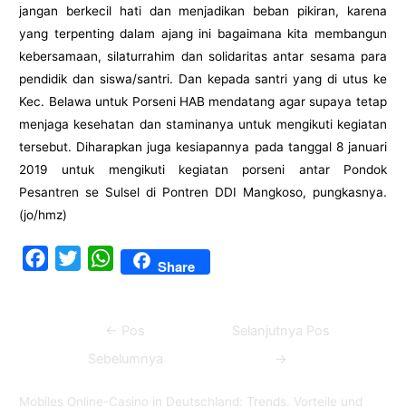
jangan berkecil hati dan menjadikan beban pikiran, karena
yang terpenting dalam ajang ini bagaimana kita membangun
kebersamaan, silaturrahim dan solidaritas antar sesama para
pendidik dan siswa/santri. Dan kepada santri yang di utus ke
Kec. Belawa untuk Porseni HAB mendatang agar supaya tetap
menjaga kesehatan dan staminanya untuk mengikuti kegiatan
tersebut. Diharapkan juga kesiapannya pada tanggal 8 januari
2019 untuk mengikuti kegiatan porseni antar Pondok
Pesantren se Sulsel di Pontren DDI Mangkoso, pungkasnya.
(jo/hmz)
F
T
W
Share
a
w
h
c
i
a
Navigasi
←
Pos
Selanjutnya Pos
e
t
t
pos
b
t
s
Sebelumnya
→
o
e
A
Mobiles Online-Casino in Deutschland: Trends, Vorteile und