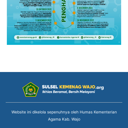
Website ini dikelola sepenuhnya oleh Humas Kementerian
Agama Kab. Wajo