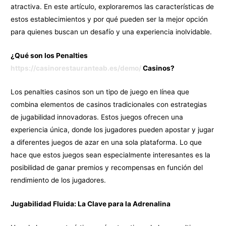
atractiva. En este artículo, exploraremos las características de
estos establecimientos y por qué pueden ser la mejor opción
para quienes buscan un desafío y una experiencia inolvidable.
¿Qué son los Penalties
https://casinorestauranteab.es/demo/
Casinos?
Los penalties casinos son un tipo de juego en línea que
combina elementos de casinos tradicionales con estrategias
de jugabilidad innovadoras. Estos juegos ofrecen una
experiencia única, donde los jugadores pueden apostar y jugar
a diferentes juegos de azar en una sola plataforma. Lo que
hace que estos juegos sean especialmente interesantes es la
posibilidad de ganar premios y recompensas en función del
rendimiento de los jugadores.
Jugabilidad Fluida: La Clave para la Adrenalina