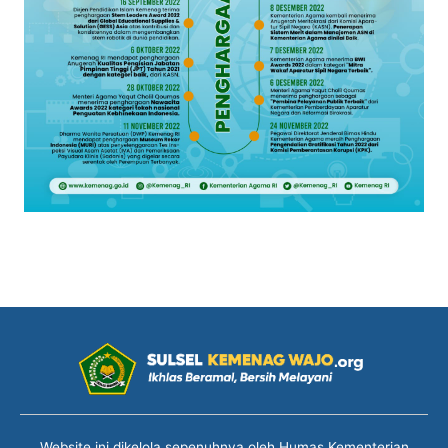
Website ini dikelola sepenuhnya oleh Humas Kementerian