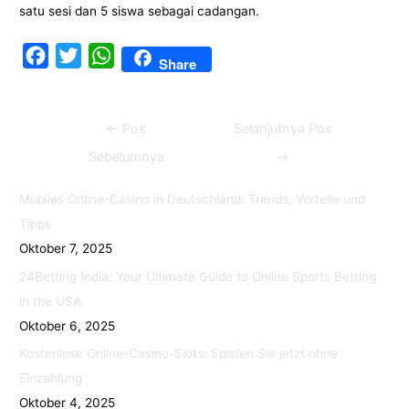
satu sesi dan 5 siswa sebagai cadangan.
F
T
W
Share
a
w
h
c
i
a
Navigasi
←
Pos
Selanjutnya Pos
e
t
t
pos
b
t
s
Sebelumnya
→
o
e
A
Mobiles Online-Casino in Deutschland: Trends, Vorteile und
o
r
p
Tipps
k
p
Oktober 7, 2025
24Betting India: Your Ultimate Guide to Online Sports Betting
in the USA
Oktober 6, 2025
Kostenlose Online-Casino-Slots: Spielen Sie jetzt ohne
Einzahlung
Oktober 4, 2025