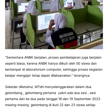
“Sementara ANBK berjalan, proses pembelajaran juga berjalan
seperti biasa, karena ANBK hanya diikuti oleh 50 siswa dan
bertempat di laboratorium computer, sehingga proses kegiatan
belajar mengajar tetap dapat dilaksanakan.” terangnya
Sekedar diketahui, MTsN menyelenggarakan dalam dua
gelombang , gelombang pertama yakni ada dua sesi , sesi
pertama dan ke dua pada tanggal 18 dan 19 September 2023
masing-masing gelombang di ikuti 22 dan 23 siswa setiap