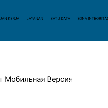
UAN KERJA
LAYANAN
SATU DATA
ZONA INTEGRITA
т Мобильная Версия