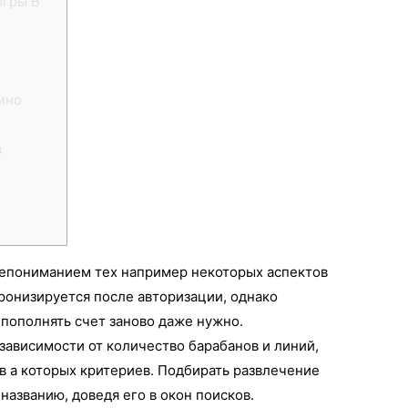
Игры В
ино
в
 непониманием тех например некоторых аспектов
ронизируется после авторизации, однако
пополнять счет заново даже нужно.
зависимости от количество барабанов и линий,
в а которых критериев. Подбирать развлечение
названию, доведя его в окон поисков.