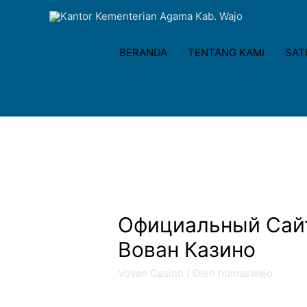
BERANDA
TENTANG KAMI
SAT
Официальный Сай
Вован Казино
Vovan Casino
/ Oleh
humaswajo