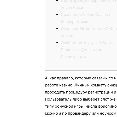
Платформы усовершенство 
Vovan Казино
Сравнение Vovan Casino с
Конкурентами
Основная Информация О Каз
Vovan:
Особенности Игры В Слоты 
Реальные Деньги госле
Регистрации
А, как правило, которые связаны со
работе казино. Личный комнату синх
проходить процедуру регистрации и 
Пользователь либо выберет слот же 
типу бонусной игры, числа фриспино
можно а по провайдеру или ноунсом 