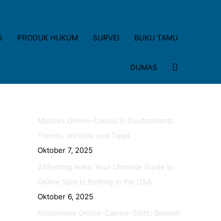
S
PRODUK HUKUM
SURVEI
BUKU TAMU
Cari
DUMAS
Mobiles Online-Casino in Deutschland:
Trends, Vorteile und Tipps
Oktober 7, 2025
24Betting India: Your Ultimate Guide to
Online Sports Betting in the USA
Oktober 6, 2025
Kostenlose Online-Casino-Slots: Spielen