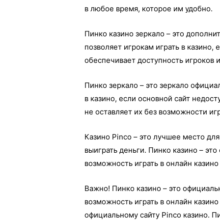
в любое время, которое им удобно.
Пинко казино зеркало – это дополни
позволяет игрокам играть в казино, 
обеспечивает доступность игроков и
Пинко зеркало – это зеркало официа
в казино, если основной сайт недост
не оставляет их без возможности игр
Казино Pinco – это лучшее место дл
выиграть деньги. Пинко казино – эт
возможность играть в онлайн казино 
Важно! Пинко казино – это официаль
возможность играть в онлайн казино 
официальному сайту Pinco казино. П