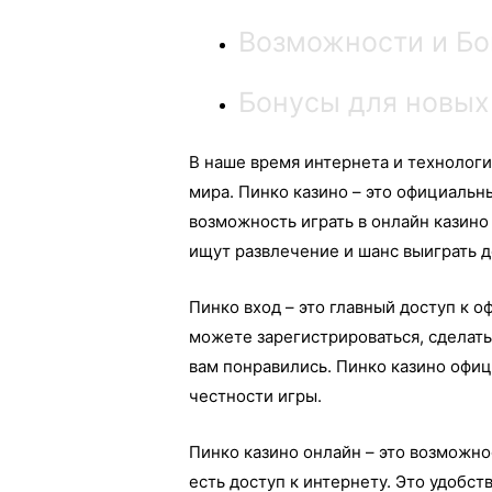
Возможности и Б
Бонусы для новых
В наше время интернета и технологий
мира. Пинко казино – это официальн
возможность играть в онлайн казино
ищут развлечение и шанс выиграть д
Пинко вход – это главный доступ к о
можете зарегистрироваться, сделать
вам понравились. Пинко казино офиц
честности игры.
Пинко казино онлайн – это возможнос
есть доступ к интернету. Это удобст