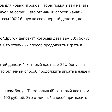
в для новых игроков, чтобы помочь вам начать
нус “Вelcome” – это отличный способ начать
т вам 100% бонус на свой первый депозит, до
с “Другой депозит”, который дает вам 50% бонус
й. Это отличный способ продолжить играть в
тий депозит”, который дает вам 25% бонус на
 Это отличный способ продолжить играть в нашем
sino
вам бонус “Реферальный”, который дает вам
до 100 рублей. Это отличный способ пригласить