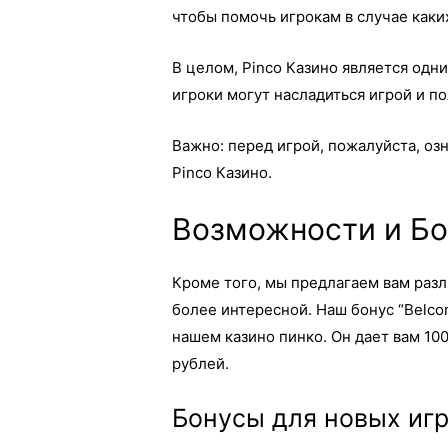
чтобы помочь игрокам в случае каки
В целом, Pinco Казино является одни
игроки могут насладиться игрой и по
Важно: перед игрой, пожалуйста, оз
Pinco Казино.
Возможности и Б
Кроме того, мы предлагаем вам разл
более интересной. Наш бонус “Вelcom
нашем казино пинко. Он дает вам 100
рублей.
Бонусы для новых иг