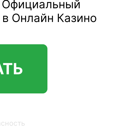
о Официальный
 в Онлайн Казино
АТЬ
асность