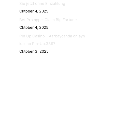
Sie jetzt ohne Einzahlung
Oktober 4, 2025
Bet Pro app – Claim Big Fortune
Oktober 4, 2025
Pin Up Casino – Azrbaycanda onlayn
kazino Pin-Up.3397
Oktober 3, 2025