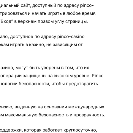
циальный сайт, доступный по адресу pinco-
стрироваться и начать играть в любое время.
“Вход” в верхнем правом углу страницы.
ало, доступное по адресу pinco-casino
кам играть в казино, не зависящим от
Казино, могут быть уверены в том, что их
операции защищены на высоком уровне. Pinco
нологии безопасности, чтобы предотвратить
цензию, выданную на основании международных
ам максимальную безопасность и прозрачность.
поддержки, которая работает круглосуточно,