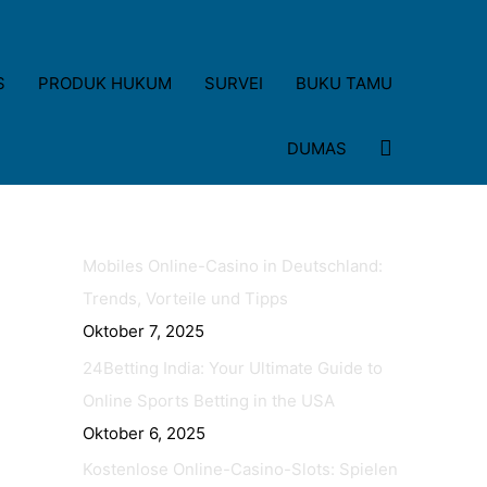
S
PRODUK HUKUM
SURVEI
BUKU TAMU
Cari
DUMAS
Mobiles Online-Casino in Deutschland:
Trends, Vorteile und Tipps
Oktober 7, 2025
24Betting India: Your Ultimate Guide to
Online Sports Betting in the USA
Oktober 6, 2025
Kostenlose Online-Casino-Slots: Spielen