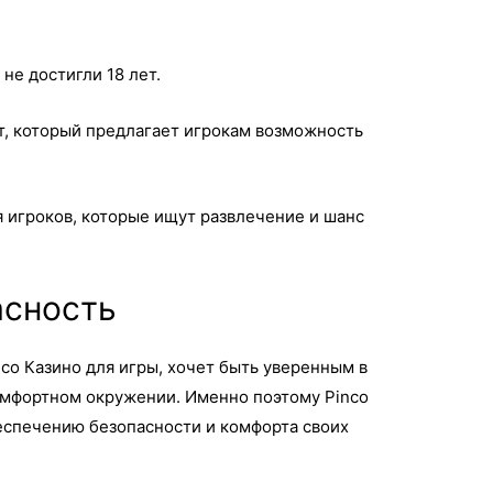
 не достигли 18 лет.
т, который предлагает игрокам возможность
я игроков, которые ищут развлечение и шанс
асность
co Казино для игры, хочет быть уверенным в
комфортном окружении. Именно поэтому Pinco
еспечению безопасности и комфорта своих