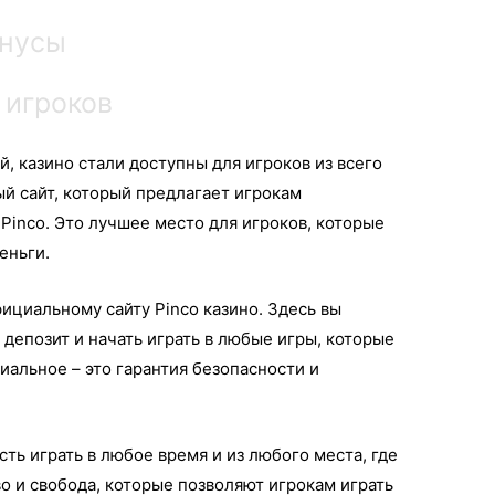
онусы
 игроков
, казино стали доступны для игроков из всего
ый сайт, который предлагает игрокам
 Pinco. Это лучшее место для игроков, которые
еньги.
фициальному сайту Pinco казино. Здесь вы
 депозит и начать играть в любые игры, которые
иальное – это гарантия безопасности и
ть играть в любое время и из любого места, где
во и свобода, которые позволяют игрокам играть