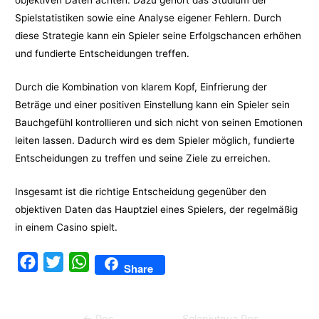
Spielstatistiken sowie eine Analyse eigener Fehlern. Durch
diese Strategie kann ein Spieler seine Erfolgschancen erhöhen
und fundierte Entscheidungen treffen.
Durch die Kombination von klarem Kopf, Einfrierung der
Beträge und einer positiven Einstellung kann ein Spieler sein
Bauchgefühl kontrollieren und sich nicht von seinen Emotionen
leiten lassen. Dadurch wird es dem Spieler möglich, fundierte
Entscheidungen zu treffen und seine Ziele zu erreichen.
Insgesamt ist die richtige Entscheidung gegenüber den
objektiven Daten das Hauptziel eines Spielers, der regelmäßig
in einem Casino spielt.
F
T
W
Share
a
w
h
c
i
a
Navigasi
←
Pos
Selanjutnya Pos