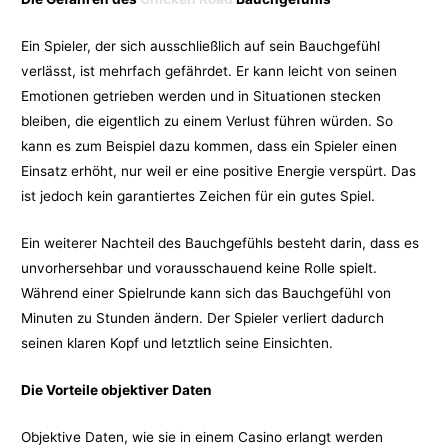
Ein Spieler, der sich ausschließlich auf sein Bauchgefühl
verlässt, ist mehrfach gefährdet. Er kann leicht von seinen
Emotionen getrieben werden und in Situationen stecken
bleiben, die eigentlich zu einem Verlust führen würden. So
kann es zum Beispiel dazu kommen, dass ein Spieler einen
Einsatz erhöht, nur weil er eine positive Energie verspürt. Das
ist jedoch kein garantiertes Zeichen für ein gutes Spiel.
Ein weiterer Nachteil des Bauchgefühls besteht darin, dass es
unvorhersehbar und vorausschauend keine Rolle spielt.
Während einer Spielrunde kann sich das Bauchgefühl von
Minuten zu Stunden ändern. Der Spieler verliert dadurch
seinen klaren Kopf und letztlich seine Einsichten.
Die Vorteile objektiver Daten
Objektive Daten, wie sie in einem Casino erlangt werden