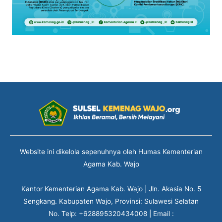
Website ini dikelola sepenuhnya oleh Humas Kementerian
Agama Kab. Wajo
Kantor Kementerian Agama Kab. Wajo | Jln. Akasia No. 5
Sengkang. Kabupaten Wajo, Provinsi: Sulawesi Selatan
No. Telp: +628895320434008 | Email :