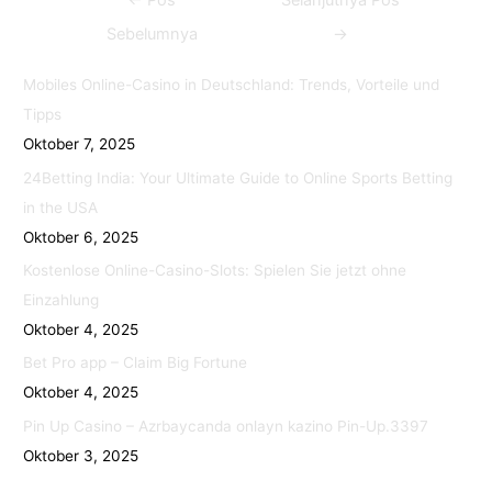
e
t
t
pos
b
t
s
Sebelumnya
→
o
e
A
Mobiles Online-Casino in Deutschland: Trends, Vorteile und
o
r
p
Tipps
k
p
Oktober 7, 2025
24Betting India: Your Ultimate Guide to Online Sports Betting
in the USA
Oktober 6, 2025
Kostenlose Online-Casino-Slots: Spielen Sie jetzt ohne
Einzahlung
Oktober 4, 2025
Bet Pro app – Claim Big Fortune
Oktober 4, 2025
Pin Up Casino – Azrbaycanda onlayn kazino Pin-Up.3397
Oktober 3, 2025