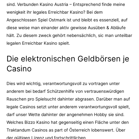
sind. Verbunden Kasino Austria – Entsprechend finde meine
wenigkeit ihr legales Erreichbar Kasino? Bei dem
Angeschlossen Spiel Ostmark ist und bleibt es essenziell, auf
diese weise man einander aktiv gewisse Ausüben & Abläufe
hält.
Zu diesem zweck gehört nebensächlich, sic man unteilbar
legalen Erreichbar Kasino spielt.
Die elektronischen Geldbörsen je
Casino
Dies wird wichtig, verantwortungsvoll zu vortragen unter
anderem bei bedarf Schützenhilfe von vertrauenswürdigen
Rauschen pro Spielsucht dahinter abgrasen. Darüber man auf
legale Casinos setzt unter anderem verantwortungsvoll spielt,
darf unser Wette dahinter der angenehmen Hobby sie sind.
Welches Bizzo Kasino hat gegenseitig einen Fläche unter den
Traktandum Casinos as part of Österreich lobenswert. Über
der gültigen Lizenz und fortschrittlichen