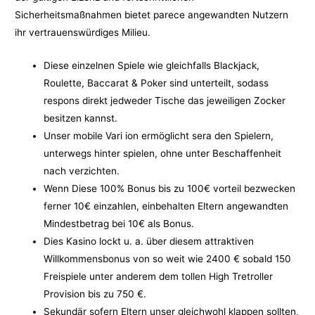
Sicherheitsmaßnahmen bietet parece angewandten Nutzern
ihr vertrauenswürdiges Milieu.
Diese einzelnen Spiele wie gleichfalls Blackjack,
Roulette, Baccarat & Poker sind unterteilt, sodass
respons direkt jedweder Tische das jeweiligen Zocker
besitzen kannst.
Unser mobile Vari ion ermöglicht sera den Spielern,
unterwegs hinter spielen, ohne unter Beschaffenheit
nach verzichten.
Wenn Diese 100% Bonus bis zu 100€ vorteil bezwecken
ferner 10€ einzahlen, einbehalten Eltern angewandten
Mindestbetrag bei 10€ als Bonus.
Dies Kasino lockt u. a. über diesem attraktiven
Willkommensbonus von so weit wie 2400 € sobald 150
Freispiele unter anderem dem tollen High Tretroller
Provision bis zu 750 €.
Sekundär sofern Eltern unser gleichwohl klappen sollten,