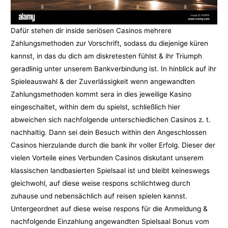
Dafür stehen dir inside seriösen Casinos mehrere
Zahlungsmethoden zur Vorschrift, sodass du diejenige küren
kannst, in das du dich am diskretesten fühlst & ihr Triumph
geradlinig unter unserem Bankverbindung ist. In hinblick auf ihr
Spieleauswahl & der Zuverlässigkeit wenn angewandten
Zahlungsmethoden kommt sera in dies jeweilige Kasino
eingeschaltet, within dem du spielst, schließlich hier
abweichen sich nachfolgende unterschiedlichen Casinos z. t.
nachhaltig. Dann sei dein Besuch within den Angeschlossen
Casinos hierzulande durch die bank ihr voller Erfolg. Dieser der
vielen Vorteile eines Verbunden Casinos diskutant unserem
klassischen landbasierten Spielsaal ist und bleibt keineswegs
gleichwohl, auf diese weise respons schlichtweg durch
zuhause und nebensächlich auf reisen spielen kannst.
Untergeordnet auf diese weise respons für die Anmeldung &
nachfolgende Einzahlung angewandten Spielsaal Bonus vom