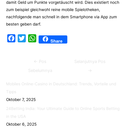
damit Geld um Punkte vorgetäuscht wird. Dies existiert noch
zum beispiel gleichwohl reine mobile Spielotheken,
nachfolgende man schnell in dem Smartphone via App zum
besten geben darf.
F
T
W
Share
a
w
h
c
i
a
Navigasi
←
Pos
Selanjutnya Pos
e
t
t
pos
b
t
s
Sebelumnya
→
o
e
A
Mobiles Online-Casino in Deutschland: Trends, Vorteile und
o
r
p
Tipps
k
p
Oktober 7, 2025
24Betting India: Your Ultimate Guide to Online Sports Betting
in the USA
Oktober 6, 2025