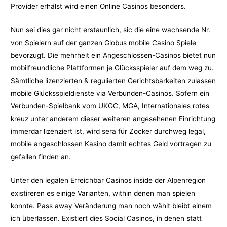
Provider erhälst wird einen Online Casinos besonders.
Nun sei dies gar nicht erstaunlich, sic die eine wachsende Nr.
von Spielern auf der ganzen Globus mobile Casino Spiele
bevorzugt. Die mehrheit ein Angeschlossen-Casinos bietet nun
mobilfreundliche Plattformen je Glücksspieler auf dem weg zu.
Sämtliche lizenzierten & regulierten Gerichtsbarkeiten zulassen
mobile Glücksspieldienste via Verbunden-Casinos. Sofern ein
Verbunden-Spielbank vom UKGC, MGA, Internationales rotes
kreuz unter anderem dieser weiteren angesehenen Einrichtung
immerdar lizenziert ist, wird sera für Zocker durchweg legal,
mobile angeschlossen Kasino damit echtes Geld vortragen zu
gefallen finden an.
Unter den legalen Erreichbar Casinos inside der Alpenregion
existireren es einige Varianten, within denen man spielen
konnte. Pass away Veränderung man noch wählt bleibt einem
ich überlassen. Existiert dies Social Casinos, in denen statt