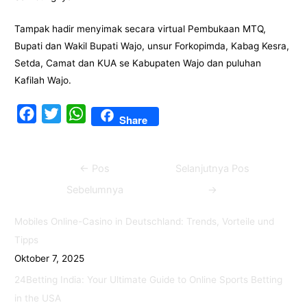
Tampak hadir menyimak secara virtual Pembukaan MTQ,
Bupati dan Wakil Bupati Wajo, unsur Forkopimda, Kabag Kesra,
Setda, Camat dan KUA se Kabupaten Wajo dan puluhan
Kafilah Wajo.
F
T
W
Share
a
w
h
c
i
a
Navigasi
←
Pos
Selanjutnya Pos
e
t
t
pos
b
t
s
Sebelumnya
→
o
e
A
Mobiles Online-Casino in Deutschland: Trends, Vorteile und
o
r
p
Tipps
k
p
Oktober 7, 2025
24Betting India: Your Ultimate Guide to Online Sports Betting
in the USA