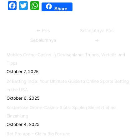
F
T
W
Share
a
w
h
c
i
a
Navigasi
←
Pos
Selanjutnya Pos
e
t
t
pos
b
t
s
Sebelumnya
→
o
e
A
Mobiles Online-Casino in Deutschland: Trends, Vorteile und
o
r
p
Tipps
k
p
Oktober 7, 2025
24Betting India: Your Ultimate Guide to Online Sports Betting
in the USA
Oktober 6, 2025
Kostenlose Online-Casino-Slots: Spielen Sie jetzt ohne
Einzahlung
Oktober 4, 2025
Bet Pro app – Claim Big Fortune