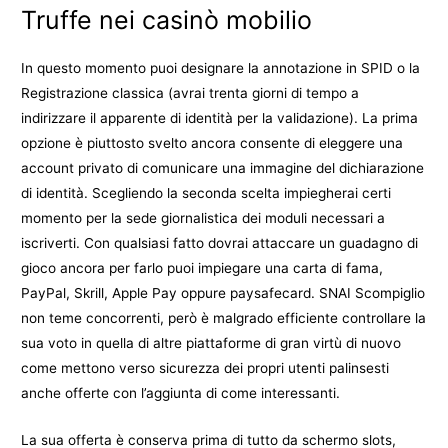
Truffe nei casinò mobilio
In questo momento puoi designare la annotazione in SPID o la
Registrazione classica (avrai trenta giorni di tempo a
indirizzare il apparente di identità per la validazione). La prima
opzione è piuttosto svelto ancora consente di eleggere una
account privato di comunicare una immagine del dichiarazione
di identità. Scegliendo la seconda scelta impiegherai certi
momento per la sede giornalistica dei moduli necessari a
iscriverti. Con qualsiasi fatto dovrai attaccare un guadagno di
gioco ancora per farlo puoi impiegare una carta di fama,
PayPal, Skrill, Apple Pay oppure paysafecard. SNAI Scompiglio
non teme concorrenti, però è malgrado efficiente controllare la
sua voto in quella di altre piattaforme di gran virtù di nuovo
come mettono verso sicurezza dei propri utenti palinsesti
anche offerte con l’aggiunta di come interessanti.
La sua offerta è conserva prima di tutto da schermo slots,