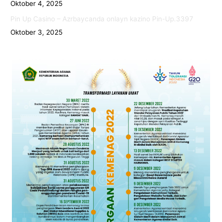
Oktober 4, 2025
Pin Up Casino – Azrbaycanda onlayn kazino Pin-Up.3397
Oktober 3, 2025