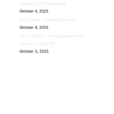
Sie jetzt ohne Einzahlung
Oktober 4, 2025
Bet Pro app – Claim Big Fortune
Oktober 4, 2025
Pin Up Casino – Azrbaycanda onlayn
kazino Pin-Up.3397
Oktober 3, 2025