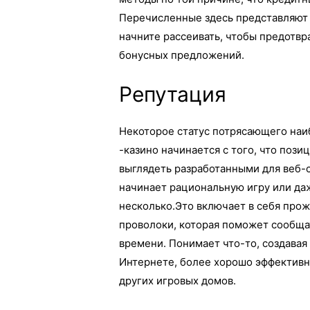
Перечисленные здесь представляют 
начните рассеивать, чтобы предотвр
бонусных предложений.
Репутация
Некоторое статус потрясающего наи
-казино начинается с того, что поз
выглядеть разработанными для веб-
начинает рациональную игру или да
несколько.Это включает в себя прож
проволоки, которая поможет сообща
времени. Понимает что-то, создавая
Интернете, более хорошо эффективно
других игровых домов.