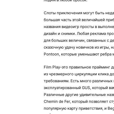
Слоты приключения могут быть неда
большая часть этой величайшей при
названия видеоигр просты в выполн
дизайн и снимки. Любая реклама про
для больших величин, связанных с де
сказочную удачу новичков из игры, 
Pontoon, которые уменьшают ребра ме
Film Play-это правильное прайминг 
из чрезмерного циркуляции клика д
требованиям. Есть много различных 
эксплуатированный GUS, который вам
Различные другие удивительные наз
Chemin de Fer, который позволяет с
популярную карту приветствия, и Be