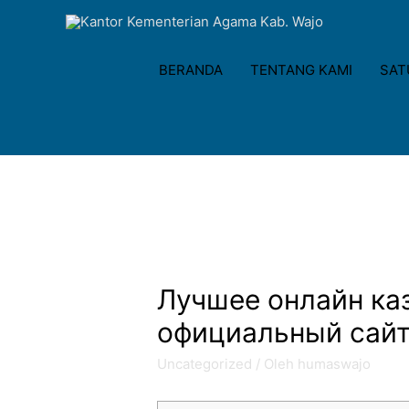
BERANDA
TENTANG KAMI
SAT
Лучшее онлайн ка
официальный сайт
Uncategorized
/ Oleh
humaswajo