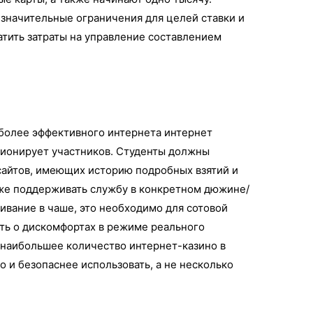
значительные ограничения для целей ставки и
атить затраты на управление составлением
более эффективного интернета интернет
иционирует участников. Студенты должны
сайтов, имеющих историю подробных взятий и
же поддерживать службу в конкретном дюжине/
ивание в чаше, это необходимо для сотовой
ть о дискомфортах в режиме реального
 наибольшее количество интернет-казино в
 и безопаснее использовать, а не несколько