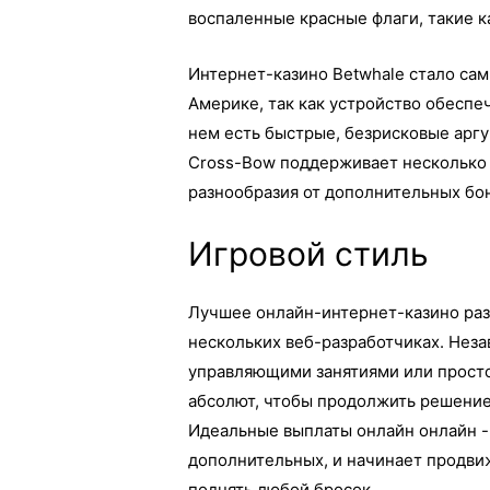
воспаленные красные флаги, такие к
Интернет-казино Betwhale стало са
Америке, так как устройство обеспе
нем есть быстрые, безрисковые арг
Cross-Bow поддерживает несколько 
разнообразия от дополнительных бо
Игровой стиль
Лучшее онлайн-интернет-казино раз
нескольких веб-разработчиках. Неза
управляющими занятиями или просто 
абсолют, чтобы продолжить решение,
Идеальные выплаты онлайн онлайн -
дополнительных, и начинает продви
поднять любой бросок.