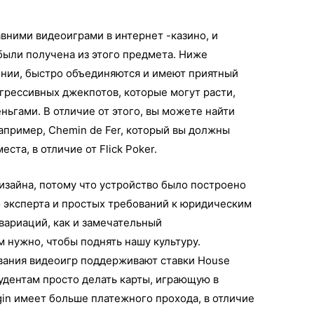
вними видеоиграми в интернет -казино, и
были получена из этого предмета. Ниже
ении, быстро объединяются и имеют приятный
грессивных джекпотов, которые могут расти,
ньгами. В отличие от этого, вы можете найти
например, Chemin de Fer, который вы должны
ста, в отличие от Flick Poker.
дизайна, потому что устройство было построено
о эксперта и простых требований к юридическим
вариаций, как и замечательный
 нужно, чтобы поднять нашу культуру.
вания видеоигр поддерживают ставки House
тудентам просто делать карты, играющую в
gin имеет больше платежного прохода, в отличие