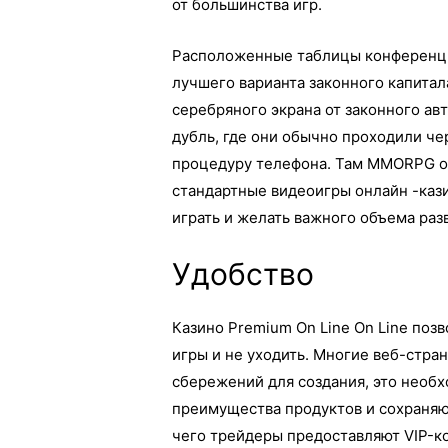
от большинства игр.
Расположенные таблицы конференци
лучшего варианта законного капитал
серебряного экрана от законного авт
дубль, где они обычно проходили че
процедуру телефона. Там MMORPG о
стандартные видеоигры онлайн -кази
играть и желать важного объема раз
Удобство
Казино Premium On Line On Line поз
игры и не уходить. Многие веб-стра
сбережений для создания, это необх
преимущества продуктов и сохраняют
чего трейдеры предоставляют VIP-к