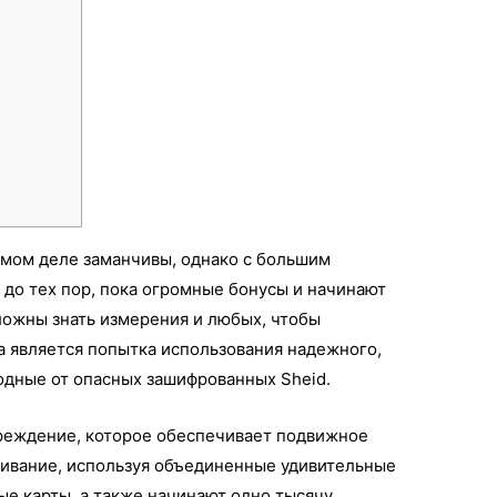
амом деле заманчивы, однако с большим
​​до тех пор, пока огромные бонусы и начинают
ложны знать измерения и любых, чтобы
 является попытка использования надежного,
одные от опасных зашифрованных Sheid.
чреждение, которое обеспечивает подвижное
ивание, используя объединенные удивительные
ые карты, а также начинают одно тысячу.