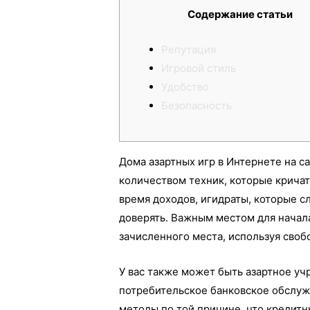
Содержание статьи
Репутация
Игровой стиль
Удобство
Безопасность
Дома азартных игр в Интернете на с
количеством техник, которые кричат 
время доходов, игидраты, которые с
доверять.
Важным местом для начала
зачисленного места, используя своб
У вас также может быть азартное у
потребительское банковское обслуж
методы по той причине, что кредитн