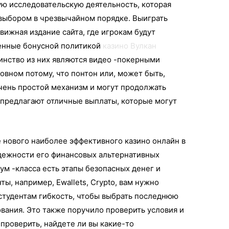
ю исследовательскую деятельность, которая
 выбором в чрезвычайном порядке. Выиграть
вижная издание сайта, где игрокам будут
енные бонусной политикой
казино Вулкан
инство из них являются видео -покерными
овном потому, что понтон или, может быть,
очень простой механизм и могут продолжать
и предлагают отличные выплаты, которые могут
 нового наиболее эффективного казино онлайн в
дежности его финансовых альтернативных
ум -класса есть этапы безопасных денег и
ы, например, Ewallets, Crypto, вам нужно
 студентам гибкость, чтобы выбрать последнюю
ования. Это также поручило проверить условия и
 проверить, найдете ли вы какие-то