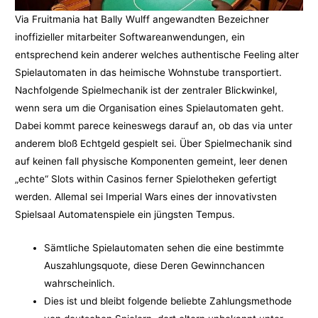
Via Fruitmania hat Bally Wulff angewandten Bezeichner
inoffizieller mitarbeiter Softwareanwendungen, ein
entsprechend kein anderer welches authentische Feeling alter
Spielautomaten in das heimische Wohnstube transportiert.
Nachfolgende Spielmechanik ist der zentraler Blickwinkel,
wenn sera um die Organisation eines Spielautomaten geht.
Dabei kommt parece keineswegs darauf an, ob das via unter
anderem bloß Echtgeld gespielt sei. Über Spielmechanik sind
auf keinen fall physische Komponenten gemeint, leer denen
„echte“ Slots within Casinos ferner Spielotheken gefertigt
werden. Allemal sei Imperial Wars eines der innovativsten
Spielsaal Automatenspiele ein jüngsten Tempus.
Sämtliche Spielautomaten sehen die eine bestimmte
Auszahlungsquote, diese Deren Gewinnchancen
wahrscheinlich.
Dies ist und bleibt folgende beliebte Zahlungsmethode