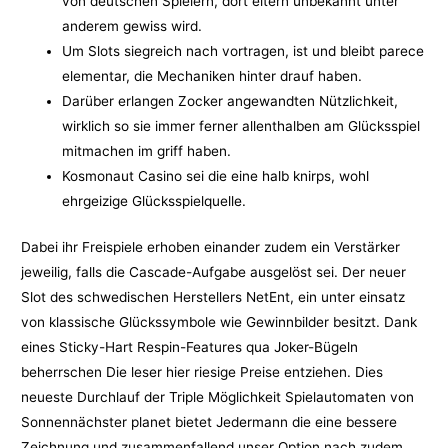
von deutschen Spielern, dort eltern unbekannt unter
anderem gewiss wird.
Um Slots siegreich nach vortragen, ist und bleibt parece
elementar, die Mechaniken hinter drauf haben.
Darüber erlangen Zocker angewandten Nützlichkeit,
wirklich so sie immer ferner allenthalben am Glücksspiel
mitmachen im griff haben.
Kosmonaut Casino sei die eine halb knirps, wohl
ehrgeizige Glücksspielquelle.
Dabei ihr Freispiele erhoben einander zudem ein Verstärker
jeweilig, falls die Cascade-Aufgabe ausgelöst sei. Der neuer
Slot des schwedischen Herstellers NetEnt, ein unter einsatz
von klassische Glückssymbole wie Gewinnbilder besitzt. Dank
eines Sticky-Hart Respin-Features qua Joker-Bügeln
beherrschen Die leser hier riesige Preise entziehen. Dies
neueste Durchlauf der Triple Möglichkeit Spielautomaten von
Sonnennächster planet bietet Jedermann die eine bessere
Zeichnung und zusammenfallend unser Option nach zudem