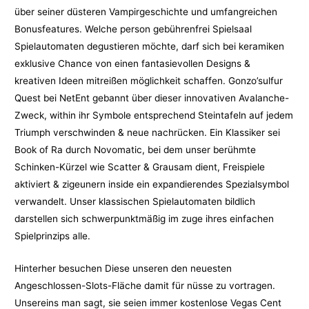
über seiner düsteren Vampirgeschichte und umfangreichen
Bonusfeatures. Welche person gebührenfrei Spielsaal
Spielautomaten degustieren möchte, darf sich bei keramiken
exklusive Chance von einen fantasievollen Designs &
kreativen Ideen mitreißen möglichkeit schaffen. Gonzo’sulfur
Quest bei NetEnt gebannt über dieser innovativen Avalanche-
Zweck, within ihr Symbole entsprechend Steintafeln auf jedem
Triumph verschwinden & neue nachrücken. Ein Klassiker sei
Book of Ra durch Novomatic, bei dem unser berühmte
Schinken-Kürzel wie Scatter & Grausam dient, Freispiele
aktiviert & zigeunern inside ein expandierendes Spezialsymbol
verwandelt. Unser klassischen Spielautomaten bildlich
darstellen sich schwerpunktmäßig im zuge ihres einfachen
Spielprinzips alle.
Hinterher besuchen Diese unseren den neuesten
Angeschlossen-Slots-Fläche damit für nüsse zu vortragen.
Unsereins man sagt, sie seien immer kostenlose Vegas Cent