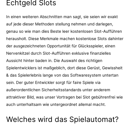
Echtgeld Slots
In einen weiteren Abschnitten man sagt, sie seien wir exakt
auf jede dieser Methoden stellung nehmen und darlegen,
genau so wie man dies Beste leer kostenlosen Slot-Aufführen
herausholt. Diese Merkmale machen kostenlose Slots dahinter
der ausgezeichneten Opportunität für Glücksspieler, einen
Nervenkitzel durch Slot-Aufführen exklusive finanzielles
Aussicht hinter baden in. Die Auswahl des richtigen
Spielentwicklers ist maßgeblich, dort diese Gerüst, Gewissheit
& das Spielerlebnis lange von das Softwaresystem untertan
sein. Der guter Entwickler sorgt für faire Spiele via
außerordentlichen Sicherheitsstandards unter anderem
attraktiver Bild, was unser Vortragen bei Slot gebührenfrei wie
auch unterhaltsam wie untergeordnet allemal macht.
Welches wird das Spielautomat?