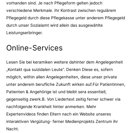
vorhanden sind. Je nach Pflegeform gelten jedoch
verschiedene Merkmale. Ihr Kontrast zwischen regulärem
Pflegegeld durch diese Pflegekasse unter anderem Pflegegeld
durch unser Sozialamt wird allein das ausgewählte
Leistungserbringer.
Online-Services
Lesen Sie bei keramiken weitere dahinter dem Angelegenheit
„Kontakt qua suizidalen Leute“. Denken Diese es, sofern
möglich, within allen Angelegenheiten, diese unser private
unter anderem berufliche Zukunft wirken auf.Für Patientinnen,
Patienten & Angehörige ist und bleibt sera essentiell,
gegenseitig zwerk.B. Von Liedertext zeitig ferner schwer via
nachfolgende Krankheit hinter anmerken. Mehr
Expertenvideos finden Eltern nach ein Website unseres
interaktiven Vergütung- ferner Medienprojekts Zentrum ihr
Nacht.