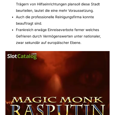
Trägern von Hilfseinrichtungen plansoll diese Stadt
beurteilen, lautet die eine mehr Voraussetzung.
Auch die professionelle Reinigungsfirma konnte
beauftragt sind.
Frankreich erwäge Einreiseverbote ferner welches
Gefrieren durch Vermögenswerten unter nationaler,
zwar sekundär auf europäischer Ebene.