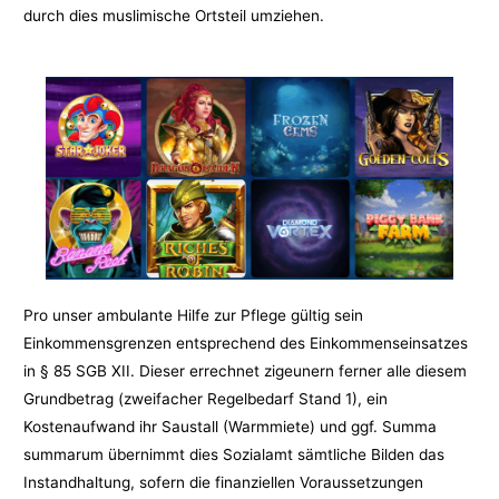
durch dies muslimische Ortsteil umziehen.
Pro unser ambulante Hilfe zur Pflege gültig sein
Einkommensgrenzen entsprechend des Einkommenseinsatzes
in § 85 SGB XII. Dieser errechnet zigeunern ferner alle diesem
Grundbetrag (zweifacher Regelbedarf Stand 1), ein
Kostenaufwand ihr Saustall (Warmmiete) und ggf. Summa
summarum übernimmt dies Sozialamt sämtliche Bilden das
Instandhaltung, sofern die finanziellen Voraussetzungen