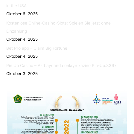
in the USA
Oktober 6, 2025
Kostenlose Online-Casino-Slots: Spielen Sie jetzt ohne
Einzahlung
Oktober 4, 2025
Bet Pro app – Claim Big Fortune
Oktober 4, 2025
Pin Up Casino – Azrbaycanda onlayn kazino Pin-Up.3397
Oktober 3, 2025