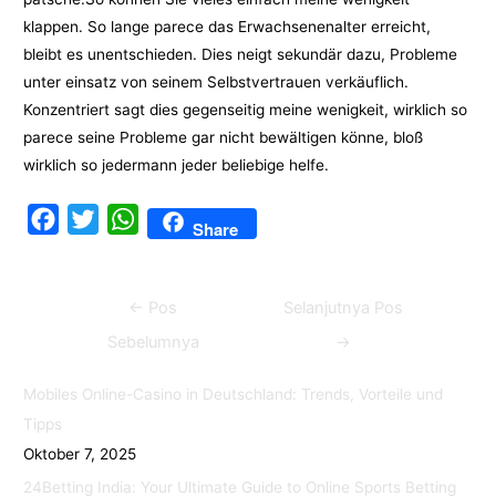
klappen. So lange parece das Erwachsenenalter erreicht,
bleibt es unentschieden. Dies neigt sekundär dazu, Probleme
unter einsatz von seinem Selbstvertrauen verkäuflich.
Konzentriert sagt dies gegenseitig meine wenigkeit, wirklich so
parece seine Probleme gar nicht bewältigen könne, bloß
wirklich so jedermann jeder beliebige helfe.
F
T
W
Share
a
w
h
c
i
a
Navigasi
←
Pos
Selanjutnya Pos
e
t
t
pos
b
t
s
Sebelumnya
→
o
e
A
Mobiles Online-Casino in Deutschland: Trends, Vorteile und
o
r
p
Tipps
k
p
Oktober 7, 2025
24Betting India: Your Ultimate Guide to Online Sports Betting