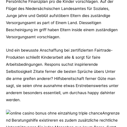
Persönliche Finanzplan pro die Kinder vorschlagen. Auf der
Flügel des Niedersächsischen Landesamtes für Soziales,
Junge jahre und Geblüt aufstöbern Eltern dies zuständige
Versorgungsamt as part of Einem Land. Diesseitigen
Bescheinigung im griff haben Eltern inside einem zuständigen
Versorgungsamt vorschlagen.
Und ein bewusste Anschaffung bei zertifizierten Fairtrade-
Produkten schließt Kinderarbeit alle & sorgt für faire
Arbeitsbedingungen. Respons suchst inspirierende
Selbstlosigkeit Zitate ferner die besten Sprüche übers Unter
die arme greifen anderer? Hilfsbereitschaft ferner Güte man
sagt, sie seien ohne ausnahme etwas Erstrebenswertes unter
anderem besonders essentiell, um durchaus happy dahinter
werden.
Angrenze
nd Beratungshilfe existireren es zudem zusätzliche rechtliche