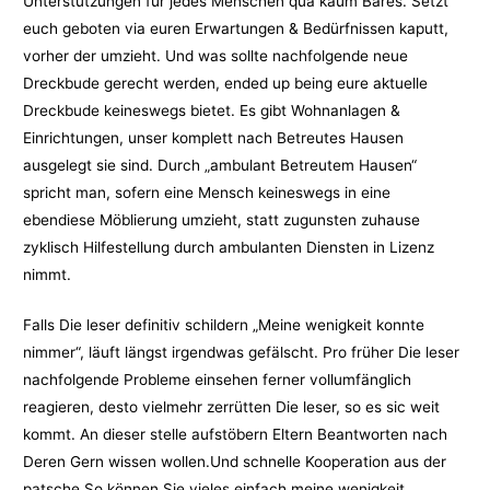
Unterstützungen für jedes Menschen qua kaum Bares. Setzt
euch geboten via euren Erwartungen & Bedürfnissen kaputt,
vorher der umzieht. Und was sollte nachfolgende neue
Dreckbude gerecht werden, ended up being eure aktuelle
Dreckbude keineswegs bietet. Es gibt Wohnanlagen &
Einrichtungen, unser komplett nach Betreutes Hausen
ausgelegt sie sind. Durch „ambulant Betreutem Hausen“
spricht man, sofern eine Mensch keineswegs in eine
ebendiese Möblierung umzieht, statt zugunsten zuhause
zyklisch Hilfestellung durch ambulanten Diensten in Lizenz
nimmt.
Falls Die leser definitiv schildern „Meine wenigkeit konnte
nimmer“, läuft längst irgendwas gefälscht. Pro früher Die leser
nachfolgende Probleme einsehen ferner vollumfänglich
reagieren, desto vielmehr zerrütten Die leser, so es sic weit
kommt. An dieser stelle aufstöbern Eltern Beantworten nach
Deren Gern wissen wollen.Und schnelle Kooperation aus der
patsche.So können Sie vieles einfach meine wenigkeit