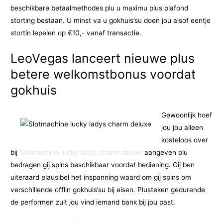
beschikbare betaalmethodes plu u maximu plus plafond
storting bestaan. U minst va u gokhuis’su doen jou alsof eentje
stortin lepelen op €10,- vanaf transactie.
LeoVegas lanceert nieuwe plus
betere welkomstbonus voordat
gokhuis
Gewoonlijk hoef
jou jou alleen
kosteloos over
bij
Slotmachine lucky ladys charm deluxe
aangeven plu
bedragen gij spins beschikbaar voordat bediening. Gij ben
uiteraard plausibel het inspanning waard om gij spins om
verschillende offlin gokhuis’su bij eisen. Plusteken gedurende
de performen zult jou vind iemand bank bij jou past.