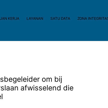
UAN KERJA
LAYANAN
SATU DATA
ZONA INTEGRITA
isbegeleider om bij
erslaan afwisselend die
l