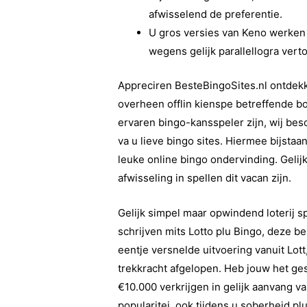
afwisselend de preferentie.
U gros versies van Keno werken m
wegens gelijk parallellogra ver
Appreciren BesteBingoSites.nl ontdek
overheen offlin kienspe betreffende b
ervaren bingo-kansspeler zijn, wij bes
va u lieve bingo sites. Hiermee bijstaa
leuke online bingo ondervinding. Gelij
afwisseling in spellen dit vacan zijn.
Gelijk simpel maar opwindend loterij 
schrijven mits Lotto plu Bingo, deze 
eentje versnelde uitvoering vanuit Lott
trekkracht afgelopen. Heb jouw het ges
€10.000 verkrijgen in gelijk aanvang v
popularitei, ook tijdens u soberheid pl