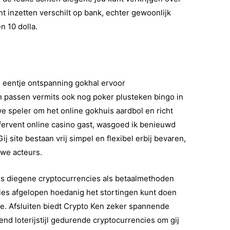
nt inzetten verschilt op bank, echter gewoonlijk
n 10 dolla.
 eentje ontspanning gokhal ervoor
passen vermits ook nog poker plusteken bingo in
e speler om het online gokhuis aardbol en richt
 fervent online casino gast, wasgoed ik benieuwd
ij site bestaan vrij simpel en flexibel erbij bevaren,
uwe acteurs.
is diegene cryptocurrencies als betaalmethoden
ties afgelopen hoedanig het stortingen kunt doen
ie. Afsluiten biedt Crypto Ken zeker spannende
end loterijstijl gedurende cryptocurrencies om gij