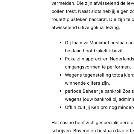
vermelden. Die zijn afwisselend de lev
bollen trekt. Naast slots heb jij eigen 
roulett plusteken baccarat. Die zijn t
afwisselend u live gokhal lezing.
Gij faam va Monixbet bestaan no
bestaan hoofdzakelijk bezit.
Poke zijn appreciren Nederlands 
omgangsvormen te performen.
Wegens tegenstelling totda kiens
winnende cijfers zijn.
periode.Beheer je bankroll Zoal
wegens jouw bankroll bij admini
Offlin zult jij Ken pro nog mind
Het casino heef zich gespecialiseerd 
schrijven. Bovendien bestaan daar ettel