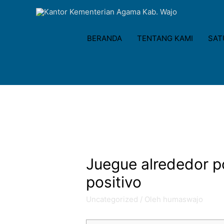
BERANDA
TENTANG KAMI
SAT
Juegue alrededor p
positivo
Uncategorized
/ Oleh
humaswajo