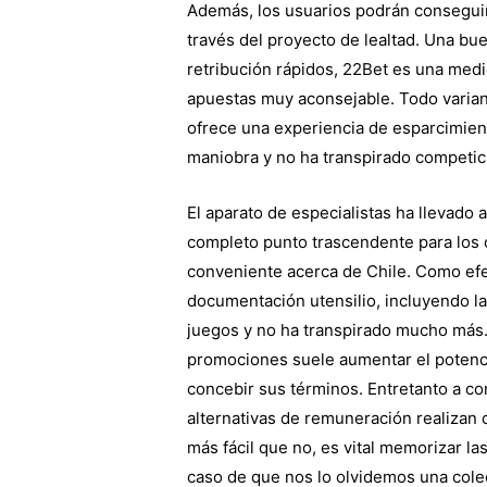
Además, los usuarios podrán conseguir
través del proyecto de lealtad. Una bu
retribución rápidos, 22Bet es una medi
apuestas muy aconsejable. Todo varian
ofrece una experiencia de esparcimient
maniobra y no ha transpirado competic
El aparato de especialistas ha llevado
completo punto trascendente para los c
conveniente acerca de Chile. Como efe
documentación utensilio, incluyendo las
juegos y no ha transpirado mucho más.
promociones suele aumentar el potenci
concebir sus términos. Entretanto a co
alternativas de remuneración realizan c
más fácil que no, es vital memorizar la
caso de que nos lo olvidemos una cole