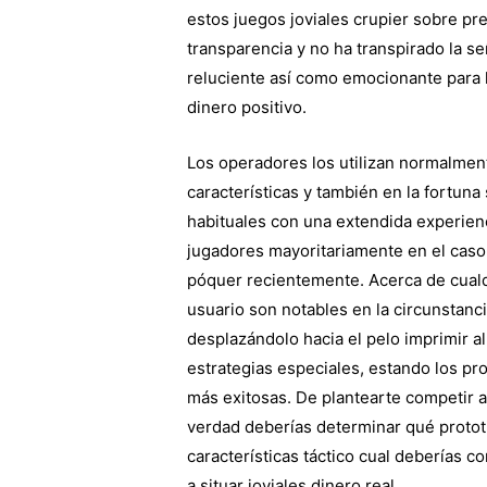
estos juegos joviales crupier sobre p
transparencia y no ha transpirado la se
reluciente así­ como emocionante para
dinero positivo.
Los operadores los utilizan normalment
características y también en la fortun
habituales con una extendida experienc
jugadores mayoritariamente en el caso
póquer recientemente. Acerca de cualqu
usuario son notables en la circunstanc
desplazándolo hacia el pelo imprimir a
estrategias especiales, estando los pr
más exitosas. De plantearte competir 
verdad deberías determinar qué prototip
características táctico cual deberías c
a situar joviales dinero real.