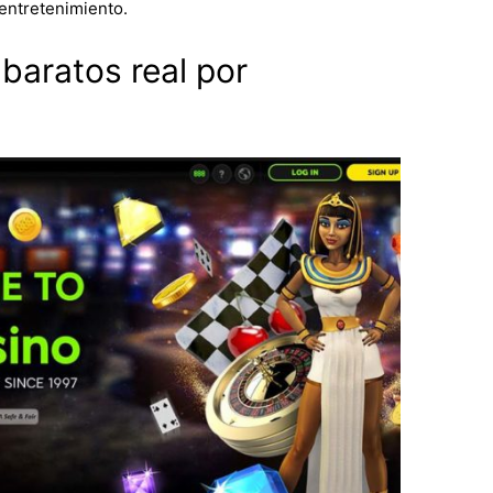
entretenimiento.
baratos real por