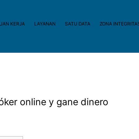
UAN KERJA
LAYANAN
SATU DATA
ZONA INTEGRITA
óker online y gane dinero