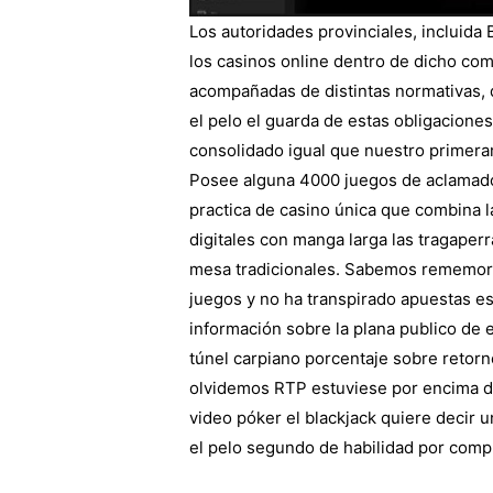
Los autoridades provinciales, incluida
los casinos online dentro de dicho com
acompañadas de distintas normativas, 
el pelo el guarda de estas obligacione
consolidado igual que nuestro primera
Posee alguna 4000 juegos de aclamados
practica de casino única que combina
digitales con manga larga las tragaper
mesa tradicionales. Sabemos rememora
juegos y no ha transpirado apuestas e
información sobre la plana publico de e
túnel carpiano porcentaje sobre retorn
olvidemos RTP estuviese por encima de
video póker el blackjack quiere decir
el pelo segundo de habilidad por comp