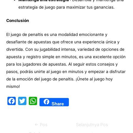
estrategia de juego para maximizar tus ganancias.
Conclusión
El juego de penaltis es una modalidad emocionante y
desafiante de apuestas que ofrece una experiencia única y
divertida. Con su jugabilidad intensa, variedad de opciones de
apuesta y registro simple en minutos, es una excelente opción
para los jugadores de apuestas. Al seguir estos consejos y
pasos, podrás unirte al juego en minutos y empezar a disfrutar
de la emoción del juego de penaltis. ¡Únete al juego hoy
mismo!
F
T
W
Share
a
w
h
c
i
a
Navigasi
←
Pos
Selanjutnya Pos
e
t
t