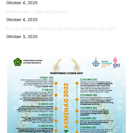
Oktober 4, 2025
Bet Pro app – Claim Big Fortune
Oktober 4, 2025
Pin Up Casino – Azrbaycanda onlayn kazino Pin-Up.3397
Oktober 3, 2025