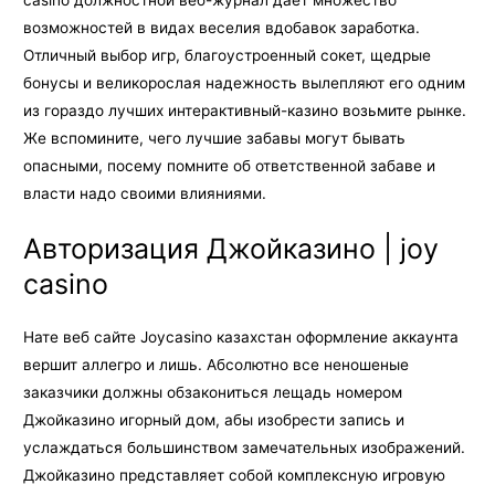
возможностей в видах веселия вдобавок заработка.
Отличный выбор игр, благоустроенный сокет, щедрые
бонусы и великорослая надежность вылепляют его одним
из гораздо лучших интерактивный-казино возьмите рынке.
Же вспомините, чего лучшие забавы могут бывать
опасными, посему помните об ответственной забаве и
власти надо своими влияниями.
Авторизация Джойказино | joy
casino
Нате веб сайте Joycasino казахстан оформление аккаунта
вершит аллегро и лишь. Абсолютно все неношеные
заказчики должны обзакониться лещадь номером
Джойказино игорный дом, абы изобрести запись и
услаждаться большинством замечательных изображений.
Джойказино представляет собой комплексную игровую