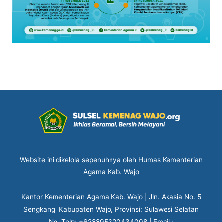
Website ini dikelola sepenuhnya oleh Humas Kementerian
Agama Kab. Wajo
Kantor Kementerian Agama Kab. Wajo | Jln. Akasia No. 5
Sengkang. Kabupaten Wajo, Provinsi: Sulawesi Selatan
No. Telp: +628895320434008 | Email :