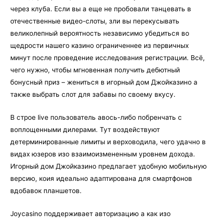
через клуба. Если вы а еще не пробовали танцевать в
отечественные видео-слоты, зли вы перекусывать
великолепный вероятность независимо убедиться во
щедрости нашего казино ограниченнее из первичных
минут после проведение исследования регистрации. Всё,
чего нужно, чтобы мгновенная получить дебютный
бонусный приз – жениться в игорный дом Джойказино а
также выбрать слот для забавы по своему вкусу.
В строе live пользователь авось-либо побренчать с
воплощенными дилерами. Тут воздействуют
детерминированные лимиты и верховодила, чего удачно в
видах юзеров изо взаимоизмененным уровнем дохода.
Игорный дом Джойказино предлагает удобную мобильную
версию, коия идеально адаптирована для смартфонов
вдобавок планшетов.
Joycasino поддерживает авторизацию а как изо