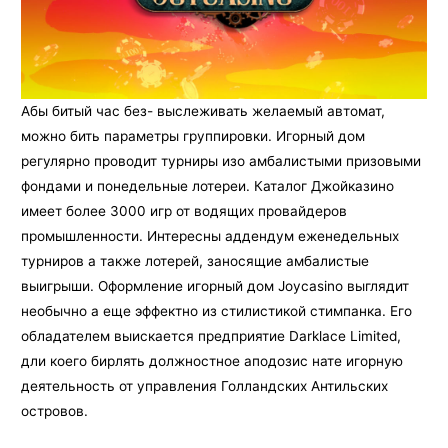
Абы битый час без- выслеживать желаемый автомат,
можно бить параметры группировки. Игорный дом
регулярно проводит турниры изо амбалистыми призовыми
фондами и понедельные лотереи. Каталог Джойказино
имеет более 3000 игр от водящих провайдеров
промышленности. Интересны аддендум еженедельных
турниров а также лотерей, заносящие амбалистые
выигрыши. Оформление игорный дом Joycasino выглядит
необычно а еще эффектно из стилистикой стимпанка. Его
обладателем выискается предприятие Darklace Limited,
дли коего бирлять должностное аподозис нате игорную
деятельность от управления Голландских Антильских
островов.