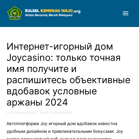
Men
Uta
Интернет-игорный дом
Joycasino: только точная
имя получите и
распишитесь объективные
вдобавок условные
аржаны 2024
Uncategorized
/ Oleh
humaswajo
Автоплатформа Joy игорный дом вдобавок известна
удобным дизайном и привлекательными бонусами. Joy
casino должностной веб-журнал дает множество