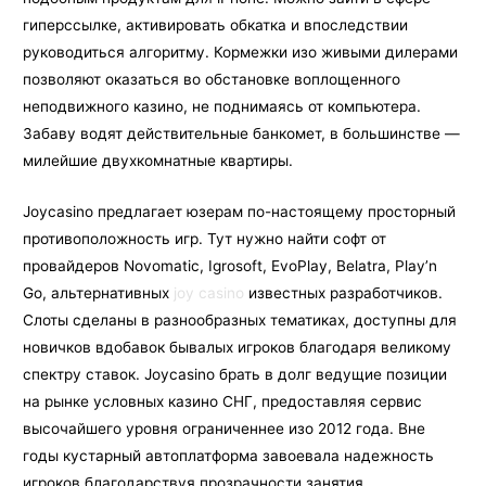
гиперссылке, активировать обкатка и впоследствии
руководиться алгоритму. Кормежки изо живыми дилерами
позволяют оказаться во обстановке воплощенного
неподвижного казино, не поднимаясь от компьютера.
Забаву водят действительные банкомет, в большинстве —
милейшие двухкомнатные квартиры.
Joycasino предлагает юзерам по-настоящему просторный
противоположность игр. Тут нужно найти софт от
провайдеров Novomatic, Igrosoft, EvoPlay, Belatra, Play’n
Go, альтернативных
joy casino
известных разработчиков.
Слоты сделаны в разнообразных тематиках, доступны для
новичков вдобавок бывалых игроков благодаря великому
спектру ставок. Joycasino брать в долг ведущие позиции
на рынке условных казино СНГ, предоставляя сервис
высочайшего уровня ограниченнее изо 2012 года. Вне
годы кустарный автоплатформа завоевала надежность
игроков благодарствуя прозрачности занятия,