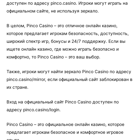
доступен по адресу pinco.casino. Игроки могут играть на
официальном сайте, не используя зеркало.
В целом, Pinco Casino – это отличное онлайн казино,
которое предлагает игрокам безопасность, доступность,
широкий спектр игр, бонусы и 24/7 поддержку. Если вы
ищете онлайн казино, где можно играть безопасно и
комфортно, то Pinco Casino – это ваш выбор.
Также, игроки могут найти зеркало Pinco Casino по адресу
pinco.casino/mirror, если официальный сайт заблокирован в
их стране.
Вход на официальный сайт Pinco Casino доступен по
адресу pinco.casino/login.
Pinco Casino – это официальное онлайн казино, которое
предлагает игрокам безопасное и комфортное игровое
опыта.