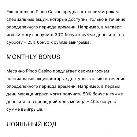
Еженедельно Pinco Casino предлагает своим игрокам
специальные акции, которые доступны только в течение
определенного периода времени. Например, в четверг
игроки могут получить 30% бонус к сумме депозита, а в
субботу – 25% бонус к сумме выигрыша.
MONTHLY BONUS
Месячно Pinco Casino предлагает своим игрокам
специальные акции, которые доступны только в течение
определенного периода времени. Например, в первый
день месяца игроки могут получить 50% бонус к сумме
депозита, а в последний день месяца – 40% бонус к
сумме выигрыша.
ЛОЯЛЬНЫЙ КОД