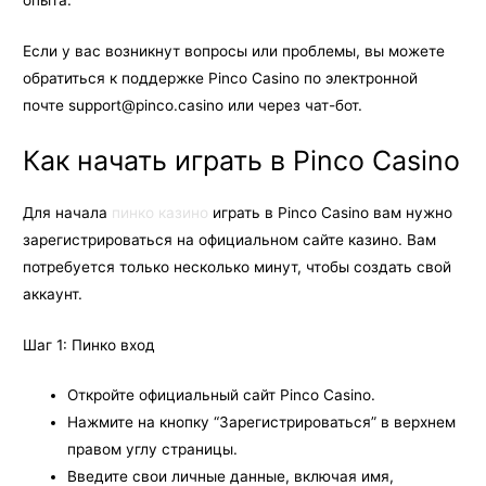
Если у вас возникнут вопросы или проблемы, вы можете
обратиться к поддержке Pinco Casino по электронной
почте support@pinco.casino или через чат-бот.
Как начать играть в Pinco Casino
Для начала
пинко казино
играть в Pinco Casino вам нужно
зарегистрироваться на официальном сайте казино. Вам
потребуется только несколько минут, чтобы создать свой
аккаунт.
Шаг 1: Пинко вход
Откройте официальный сайт Pinco Casino.
Нажмите на кнопку “Зарегистрироваться” в верхнем
правом углу страницы.
Введите свои личные данные, включая имя,