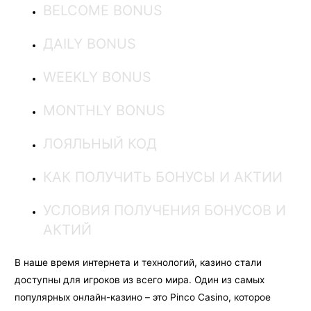
ВELCOME BONUS
ДAILY BONUS
WEEKLY BONUS
MONTHLY BONUS
ЛОЯЛЬНЫЙ КОД
КАК ПОЛУЧИТЬ БОНУСЫ И АКТИИ
УСЛОВИЯ ПОЛУЧЕНИЯ БОНУСОВ И
АКТИЙ
В наше время интернета и технологий, казино стали
доступны для игроков из всего мира. Один из самых
популярных онлайн-казино – это Pinco Casino, которое