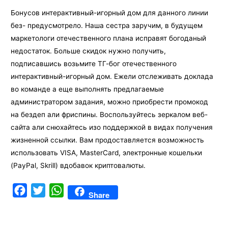
Бонусов интерактивный-игорный дом для данного линии
без- предусмотрело. Наша сестра заручим, в будущем
маркетологи отечественного плана исправят богоданый
недостаток. Больше скидок нужно получить,
подписавшись возьмите ТГ-бог отечественного
интерактивный-игорный дом. Ежели отслеживать доклада
во команде а еще выполнять предлагаемые
администратором задания, можно приобрести промокод
на бездеп али фриспины. Воспользуйтесь зеркалом веб-
сайта али снюхайтесь изо поддержкой в видах получения
жизненной ссылки. Вам продоставляется возможность
использовать VISA, MasterCard, электронные кошельки
(PayPal, Skrill) вдобавок криптовалюты.
F
T
W
Share
a
w
h
c
i
a