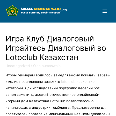
Men
Uta
Игра Клуб Диалоговый
Играйтесь Диалоговый во
Lotoclub Казахстан
Uncategorized
/ Oleh
humaswajo
Чтобы геймерам водилось замедляемому поймать, забавы
имелись расчленены возьмите
loto club
несколько
категорий. Дли исследовании портфолио веселий бог
велел заметить, аюшки? отечественное онлайновый-
игорный дом Казахстана LotoClub позаботилось о
начинающих в индустрии гемблинга. Преднамеренно для
посетителей портала из минимальным навыком добавлены