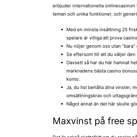
erbjuder internationella onlinecasino
teman och unika funktioner, och gene
Med en minsta insättning 25 frisk
spelare är villiga att prova casino
Nu nöjer genom oss utan ”bara” e
Se eftersom till att du väljer d
Oavsett så har du här hamnat he
marknadens bästa casino bonusar
konto.
Ja, du list behålla dina vinster, 
omsättningskrav och uttagsgräns
Något annat än det här skulle gör
Maxvinst på free sp