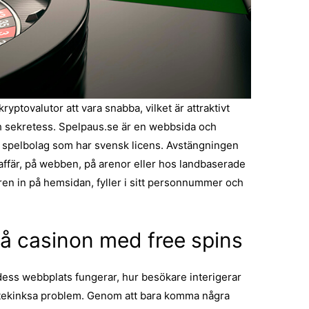
ptovalutor att vara snabba, vilket är attraktivt
och sekretess. Spelpaus.se är en webbsida och
a spelbolag som har svensk licens. Avstängningen
i affär, på webben, på arenor eller hos landbaserade
aren in på hemsidan, fyller i sitt personnummer och
på casinon med free spins
dess webbplats fungerar, hur besökare interigerar
 tekinksa problem. Genom att bara komma några