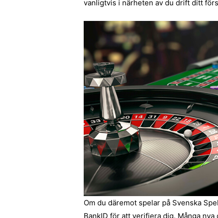
vanligtvis i närheten av du drift ditt fö
Om du däremot spelar på Svenska Spel C
BankID för att verifiera dig. Många nya