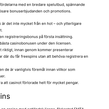
n fördelarna med en bredare spelutbud, spännande
rösare bonuserbjudanden och promotions.
 är det inte mycket från en hot – och ytterligare
t.
n registreringsbonus på första insättning.
en bästa casinobonusen under den licensen.
lt riktigt, innan genom kommer presenterar
 där du får freespins utan att behöva registrera en
men de är vanligtvis föremål innan villkor som
er.
a att casinot förlorade helt för mycket pengar.
ins