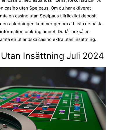
på en casino med estländsk licens, förkortad EMTA.
en casino utan Spelpaus. Om du har aktiverat
ämta en casino utan Spelpaus tillräckligt deposit
n den anledningen kommer genom att lista de bästa
a information omkring ämnet. Du får också en
 hämta en utländska casino extra utan insättning.
Utan Insättning Juli 2024