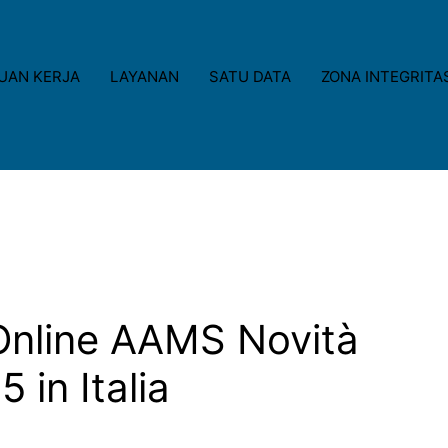
UAN KERJA
LAYANAN
SATU DATA
ZONA INTEGRITA
Online AAMS Novità
 in Italia