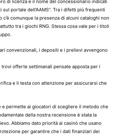
o di licenza e il nome del concessionario indicati
i sul portale dell’AAMS”. Tra i difetti più frequenti
 c’è comunque la presenza di alcuni cataloghi non
attutto tra i giochi RNG. Stessa cosa vale per i titoli
luppo.
ri convenzionali, i depositi e i prelievi avvengono
 trovi offerte settimanali pensate apposta per i
erifica e li testa con attenzione per assicurarsi che
 e permette ai giocatori di scegliere il metodo che
ndamentale della nostra recensione è stata la
ievo. Abbiamo dato priorità ai casinò che usano
rotezione per garantire che i dati finanziari dei