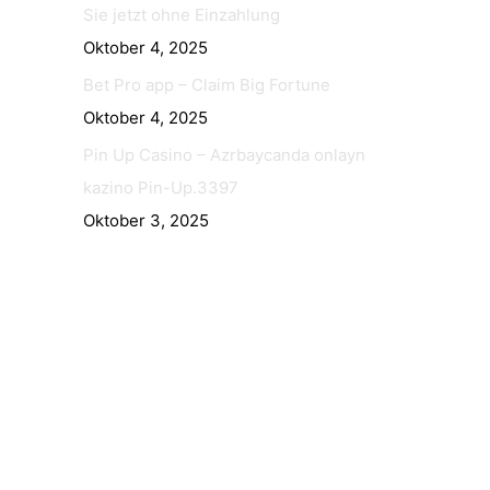
Sie jetzt ohne Einzahlung
Oktober 4, 2025
Bet Pro app – Claim Big Fortune
Oktober 4, 2025
Pin Up Casino – Azrbaycanda onlayn
kazino Pin-Up.3397
Oktober 3, 2025