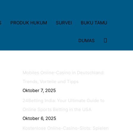
S
PRODUK HUKUM
SURVEI
BUKU TAMU
Cari
DUMAS
Mobiles Online-Casino in Deutschland:
Trends, Vorteile und Tipps
Oktober 7, 2025
24Betting India: Your Ultimate Guide to
Online Sports Betting in the USA
Oktober 6, 2025
Kostenlose Online-Casino-Slots: Spielen