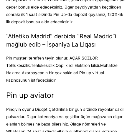
qədər bonus əldə edəcəksiniz. Əgər qeydiyyatdan keçdikdən
sonrakı ilk 1 saat ərzində Pin Up-da depozit qoysanız, 120%-lik
ilk depozit bonusu əldə edəcəksiniz.
“Atletiko Madrid” derbidə “Real Madrid”i
məğlub edib – İspaniya La Liqası
Pin muştəri tərəftən təyin olunur. AÇAR SÖZLƏR
Təhlükəsizlik.Tehlukesizlik.Qapi kilidi.Elektron kilidi.Muhafize
Hazırda Azərbaycanın bir çox sakinləri Pin up virtual
kazinosunun istifadəçisidir.
Pin up aviator
Pinqivin oyunu Diqqət Çatdırılma bir gün ərzində rayonlar daxil
pulsuzdur. Digər kateqoriya və çeşidlər üçün mağazanın digər
elanları bölməsinə baxa bilərsiniz. Əlaqə nömrələri və
Whatsapp 24 saat aktivdir Əlavə suallarınız olarsa votsapa