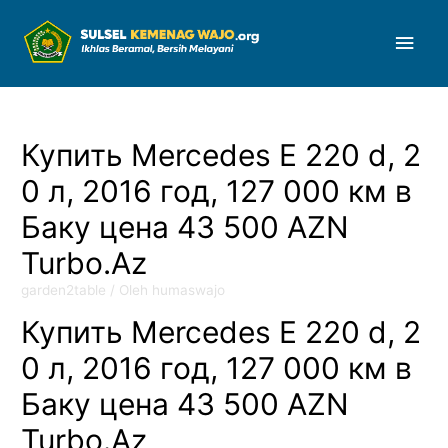
Men
Uta
Купить Mercedes E 220 d, 2
0 л, 2016 год, 127 000 км в
Баку цена 43 500 AZN
Turbo.Az
garden2table
/ Oleh
humaswajo
Купить Mercedes E 220 d, 2
0 л, 2016 год, 127 000 км в
Баку цена 43 500 AZN
Turbo.Az