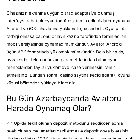
Cihazınızın ekranına uyğun olaraq adaptasiya olunmuş
interfeys, rahat bir oyun təcrübəsi təmin edir. Aviator oyununu
Android və iOS cihazlarına yükləmək çox sadədir. Oyunun öz
tətbiqi olmasa da, onu onlayn kazino tərəfindən təmin edilən
mobil versiyasında oynamaq mümkündür. Aviatori Android
üçün APK formatında yükləmək mümkündür. Belə bir halda,
əvvəlcədən telefonunuzun parametrlərindən bilinməyən
mənbələrdən fayllar yükləməyə icazə verilməsini təmin
etməlisiniz. Bundan sonra, casino saytına keçid edərək, oyunu
xüsusi bölmədən yükləyə bilərsiniz.
Bu Gün Azərbaycanda Aviatoru
Harada Oynamaq Olar?
Pin Up-da təklif olunan depozit metodunu seçdikdən sonra
tələb olunan məlumatları daxil etməklə depozit qoya bilərsiniz.
İlk depozitinizin 100%-i həcmində, yəni depozit qoyduğunuz pul