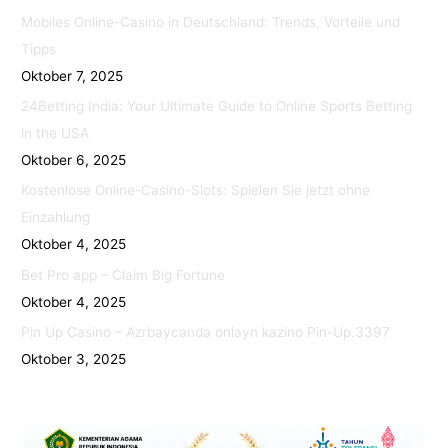
o
e
A
Mobiles Online-Casino in Deutschland: Trends, Vorteile und
o
r
p
Tipps
k
p
Oktober 7, 2025
24Betting India: Your Ultimate Guide to Online Sports Betting
in the USA
Oktober 6, 2025
Kostenlose Online-Casino-Slots: Spielen Sie jetzt ohne
Einzahlung
Oktober 4, 2025
Bet Pro app – Claim Big Fortune
Oktober 4, 2025
Pin Up Casino – Azrbaycanda onlayn kazino Pin-Up.3397
Oktober 3, 2025