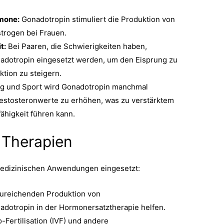
mone:
Gonadotropin stimuliert die Produktion von
trogen bei Frauen.
t:
Bei Paaren, die Schwierigkeiten haben,
adotropin eingesetzt werden, um den Eisprung zu
tion zu steigern.
ng und Sport wird Gonadotropin manchmal
Testosteronwerte zu erhöhen, was zu verstärktem
higkeit führen kann.
 Therapien
medizinischen Anwendungen eingesetzt:
zureichenden Produktion von
dotropin in der Hormonersatztherapie helfen.
o-Fertilisation (IVF) und andere