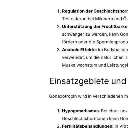
Regulation der Geschlechtshor
Testosteron bei Männern und Ös
Unterstützung der Fruchtbarkei
schwanger zu werden, kann Gon
fördern oder die Spermienproduk
Anabole Effekte:
Im Bodybuildi
verwendet, um die natürlichen 
Muskelwachstum und Leistungsfä
Einsatzgebiete und
Gonadotropin wird in verschiedenen 
Hypogonadismus:
Bei einer un
Geschlechtshormonen kann Gona
Fertilitätsbehandlungen:
In Vitr